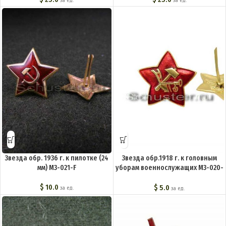
за ед.
за ед.
Звезда обр. 1936 г. к пилотке (24
Звезда обр.1918 г. к головным
мм) M3-021-F
уборам военнослужащих M3-020-
F
$
10.0
$
5.0
за ед.
за ед.