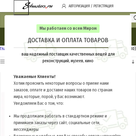
АВТОРИЗАЦИЯ / РЕГИСТРАЦИЯ
Мы работаем со всем Миром
Фурнитура
ДОСТАВКА И ОПЛАТА ТОВАРОВ
Categories
Главная
РСФСР-СССР 1918-1945
Фурнитура
Показаны все (30)
ваш надежный поставщик качественных вещей для
реконструкций, музеев, кино
Показать Категории
Уважаемые Клиенты!
Хотим прояснить некоторые вопросы о приеме нами
заказов, оплате и доставке наших товаров по странам
мира, которые, порой, у Вас возникают.
Уведомляем Вас о том, что:
Мы продолжаем работать в стандартном режиме и
принимаем заказы через сайт, социальные сети,
мессенджеры