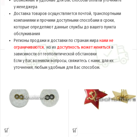
Возможные и удобные для Вас способы оплаты уточняйте
у менеджера
Доставка товаров осуществляется почтой, транспортными
компаниями и прочими доступными способами в сроки,
которые определяют данные службы до вашего пункта
Звезда к пилотке 24 мм.
Знак снайпер РККА M3-430-Z
(оригинал) M3-431-Z
обслуживания
$
18.0
Регионы продажи и доставки по странам мира
нами не
за ед.
$
5.0
за ед.
ограничиваются
, но их
доступность может меняться
в
зависимости от геополитической обстановки
Если у Вас возникли вопросы, свяжитесь с нами, для их
уточнения, любым удобным для Вас способом.