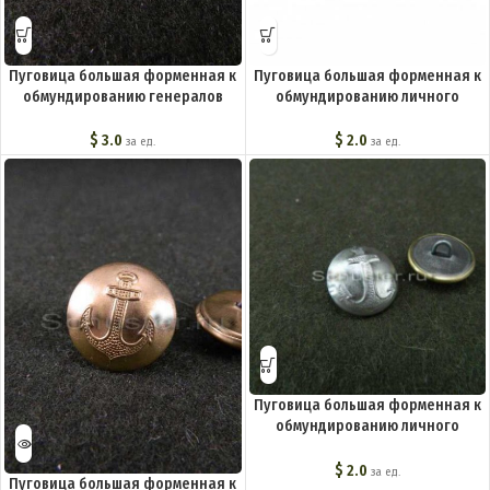
Пуговица большая форменная к
Пуговица большая форменная к
обмундированию генералов
обмундированию личного
обр.1943 г. M3-033-F
состава M3-017-F
$
3.0
$
2.0
за ед.
за ед.
Пуговица большая форменная к
обмундированию личного
состава РКВМФ M3-049-F
$
2.0
за ед.
Пуговица большая форменная к