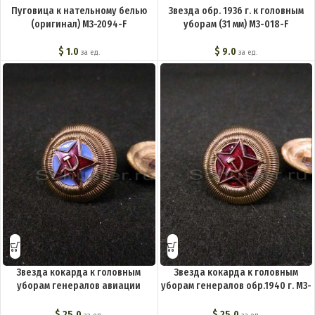
Пуговица к нательному белью
Звезда обр. 1936 г. к головным
(оригинал) М3-2094-F
уборам (31 мм) M3-018-F
$
1.0
$
9.0
за ед.
за ед.
Звезда кокарда к головным
Звезда кокарда к головным
уборам генералов авиации
уборам генералов обр.1940 г. M3-
обр.1940 г. M3-023-F
022-F
$
25.0
$
25.0