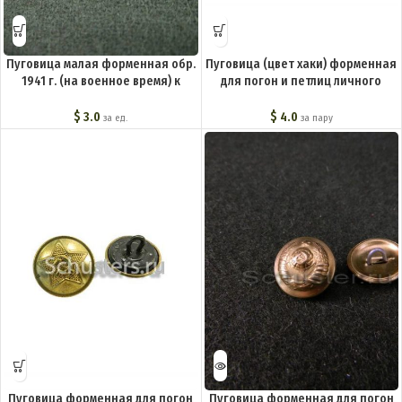
Пуговица малая форменная обр.
Пуговица (цвет хаки) форменная
1941 г. (на военное время) к
для погон и петлиц личного
обмундированию личного
состава обр.1943 г. M3-011-Fa
состава M3-010-F
$
3.0
$
4.0
за ед.
за пару
Пуговица форменная для погон
Пуговица форменная для погон