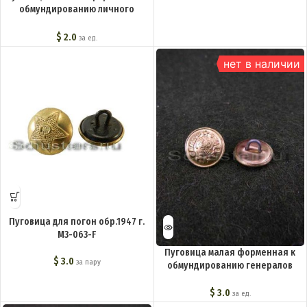
обмундированию личного
состава РКВМФ M3-043-F
$
2.0
за ед.
нет в наличии
Пуговица для погон обр.1947 г.
M3-063-F
Пуговица малая форменная к
$
3.0
за пару
обмундированию генералов
обр.1940 г. M3-037-F
$
3.0
за ед.