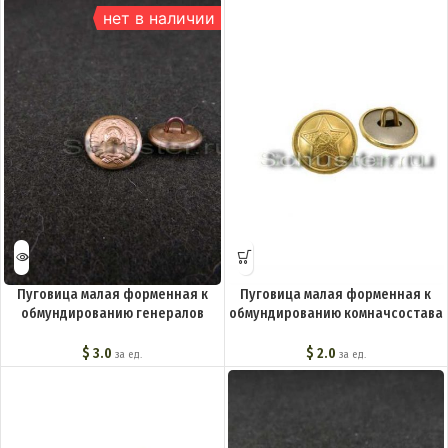
нет в наличии
Пуговица малая форменная к
Пуговица малая форменная к
обмундированию генералов
обмундированию комначсостава
обр.1943 г. M3-032-F
обр. 1936 г. M3-012-F
$
3.0
$
2.0
за ед.
за ед.