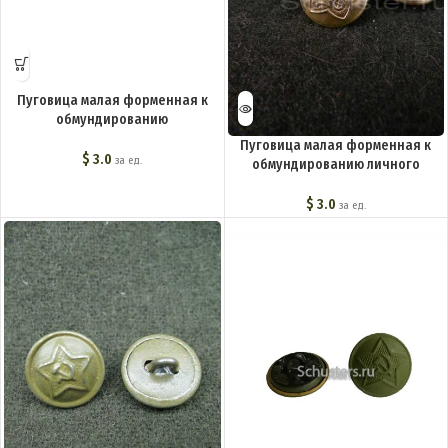
Пуговица малая форменная к
обмундированию
красноармейцев и курсантов
Пуговица малая форменная к
обр.1936 г. M3-059-F
$
3.0
за ед.
обмундированию личного
состава обр.1918 г. M3-035-F
$
3.0
за ед.