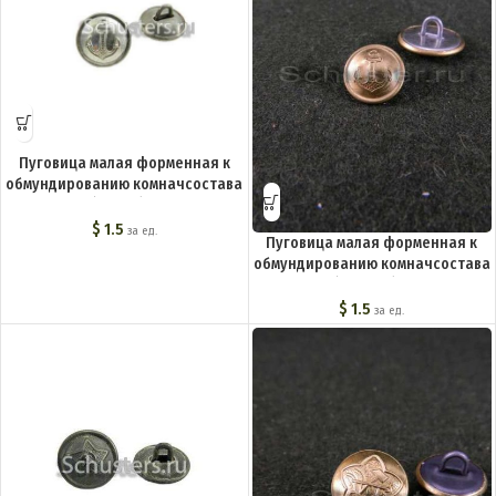
Пуговица малая форменная к
обмундированию комначсостава
РКВМФ (белая) M3-065-F
$
1.5
за ед.
Пуговица малая форменная к
обмундированию комначсостава
РКВМФ (желтая) M3-044-F
$
1.5
за ед.