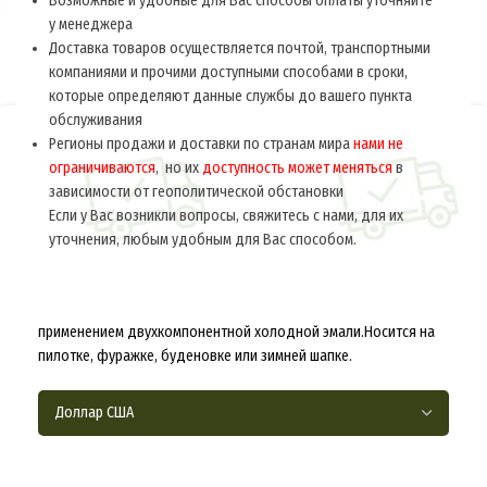
Возможные и удобные для Вас способы оплаты уточняйте
у менеджера
Доставка товаров осуществляется почтой, транспортными
компаниями и прочими доступными способами в сроки,
которые определяют данные службы до вашего пункта
обслуживания
Регионы продажи и доставки по странам мира
нами не
Главная
РСФСР-СССР 1918-1945
Фурнитура
ограничиваются
, но их
доступность может меняться
в
зависимости от геополитической обстановки
Звезда обр. 1936 г. к головным уборам (31
Если у Вас возникли вопросы, свяжитесь с нами, для их
мм) M3-018-F
уточнения, любым удобным для Вас способом.
$
9.0
за ед.
Бюджетный вариант звездочки, изготовленной из латуни с
применением двухкомпонентной холодной эмали.Носится на
пилотке, фуражке, буденовке или зимней шапке.