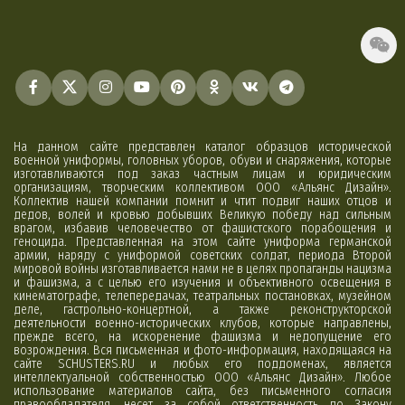
На данном сайте представлен каталог образцов исторической
военной униформы, головных уборов, обуви и снаряжения, которые
изготавливаются под заказ частным лицам и юридическим
организациям, творческим коллективом ООО «Альянс Дизайн».
Коллектив нашей компании помнит и чтит подвиг наших отцов и
дедов, волей и кровью добывших Великую победу над сильным
врагом, избавив человечество от фашистского порабощения и
геноцида. Представленная на этом сайте униформа германской
армии, наряду с униформой советских солдат, периода Второй
мировой войны изготавливается нами не в целях пропаганды нацизма
и фашизма, а с целью его изучения и объективного освещения в
кинематографе, телепередачах, театральных постановках, музейном
деле, гастрольно-концертной, а также реконструкторской
деятельности военно-исторических клубов, которые направлены,
прежде всего, на искоренение фашизма и недопущение его
возрождения. Вся письменная и фото-информация, находящаяся на
сайте SCHUSTERS.RU и любых его поддоменах, является
интеллектуальной собственностью ООО «Альянс Дизайн». Любое
использование материалов сайта, без письменного согласия
правообладателя, несет за собой ответственность по Закону