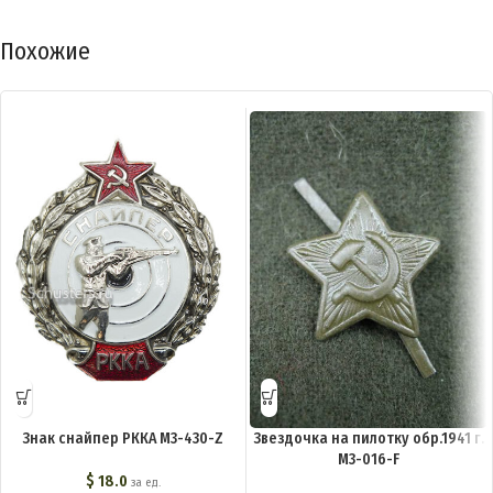
Похожие
Знак снайпер РККА M3-430-Z
Звездочка на пилотку обр.1941 г.
M3-016-F
$
18.0
за ед.