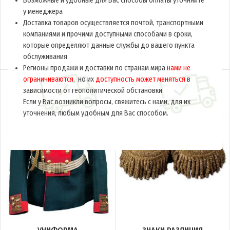
Возможные и удобные для Вас способы оплаты уточняйте
у менеджера
Доставка товаров осуществляется почтой, транспортными
компаниями и прочими доступными способами в сроки,
ЖЕНСКАЯ УНИФОРМА
ГОЛОВНЫЕ УБОРЫ
которые определяют данные службы до вашего пункта
обслуживания
16 товаров
57 товаров
Регионы продажи и доставки по странам мира
нами не
ограничиваются
, но их
доступность может меняться
в
зависимости от геополитической обстановки
Если у Вас возникли вопросы, свяжитесь с нами, для их
уточнения, любым удобным для Вас способом.