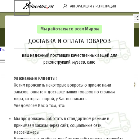
АВТОРИЗАЦИЯ / РЕГИСТРАЦИЯ
Мы работаем со всем Миром
Россия 1914-1917
ДОСТАВКА И ОПЛАТА ТОВАРОВ
Categories
Главная
Россия 1914-1917
ваш надежный поставщик качественных вещей для
Показать Категории
реконструкций, музеев, кино
Уважаемые Клиенты!
Хотим прояснить некоторые вопросы о приеме нами
заказов, оплате и доставке наших товаров по странам
мира, которые, порой, у Вас возникают.
Уведомляем Вас о том, что:
Мы продолжаем работать в стандартном режиме и
принимаем заказы через сайт, социальные сети,
мессенджеры