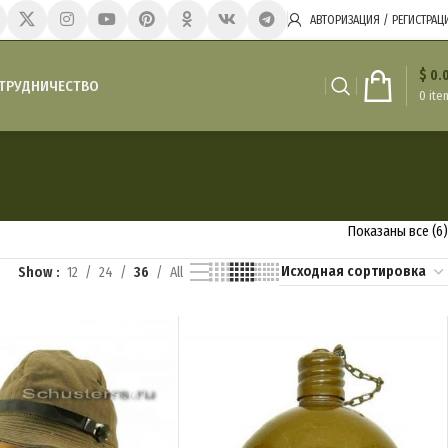
АВТОРИЗАЦИЯ / РЕГИСТРАЦ
$
0.
ТРУДНИЧЕСТВО
0
ite
Показаны все (6)
Show
12
24
36
All