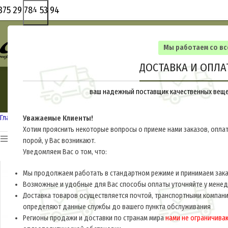
375 29 784 53 94
Мы работаем со в
ДОСТАВКА И ОПЛА
ваш надежный поставщик качественных вещей
Главная
Другие страны
Афганистан
Уважаемые Клиенты!
Хотим прояснить некоторые вопросы о приеме нами заказов, оплат
Показать Категории
порой, у Вас возникают.
Уведомляем Вас о том, что:
Мы продолжаем работать в стандартном режиме и принимаем заказ
Возможные и удобные для Вас способы оплаты уточняйте у мене
Доставка товаров осуществляется почтой, транспортными компани
определяют данные службы до вашего пункта обслуживания
Регионы продажи и доставки по странам мира
нами не ограничива