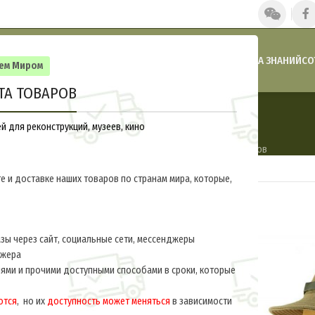
ГЛАВНАЯ
НАШИ НОВОСТИ
АКЦИИ И СКИДКИ
КАТАЛОГ
БАЗА ЗНАНИЙ
СО
сем Миром
ТА ТОВАРОВ
Афганистан
 для реконструкций, музеев, кино
АФГАНИСТАН
ПОЛЬША
ИТАЛИЯ
США
ЛИТВА
6 Товаров
22 Товара
6 Товаров
3 Товара
6 Товаров
е и доставке наших товаров по странам мира, которые,
ы через сайт, социальные сети, мессенджеры
джера
ями и прочими доступными способами в сроки, которые
ются
, но их
доступность может меняться
в зависимости