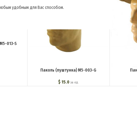
, любым удобным для Вас способом.
M5-013-S
Паколь (пуштунка) M5-003-G
Пан
$
15.0
за ед.