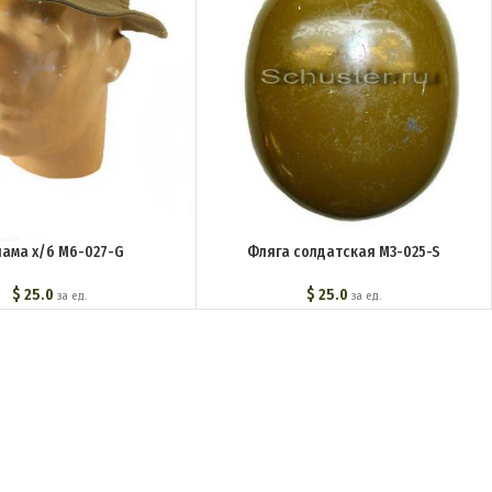
ама х/б M6-027-G
Фляга солдатская M3-025-S
$
25.0
$
25.0
за ед.
за ед.