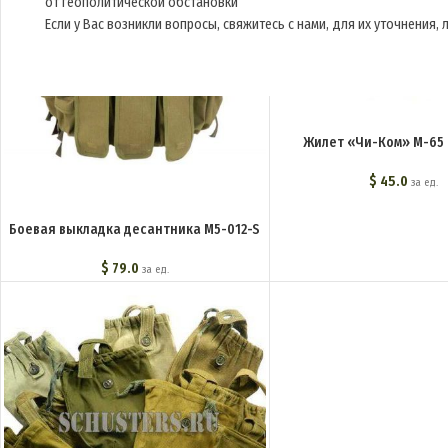
от геополитической обстановки
Если у Вас возникли вопросы, свяжитесь с нами, для их уточнения
Жилет «Чи-Ком» М-65 
$
45.0
за ед.
Боевая выкладка десантника M5-012-S
$
79.0
за ед.