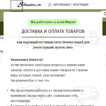
АВТОРИЗАЦИЯ / РЕГИСТРАЦИЯ
Мы работаем со всем Миром
Обувь
ДОСТАВКА И ОПЛАТА ТОВАРОВ
Categories
Главная
Барахолка
Обувь
ваш надежный поставщик качественных вещей для
реконструкций, музеев, кино
Товаров, соответствующих вашему запросу, не обнаружено.
Уважаемые Клиенты!
Хотим прояснить некоторые вопросы о приеме нами
заказов, оплате и доставке наших товаров по странам
мира, которые, порой, у Вас возникают.
Уведомляем Вас о том, что:
Мы продолжаем работать в стандартном режиме и
принимаем заказы через сайт, социальные сети,
мессенджеры