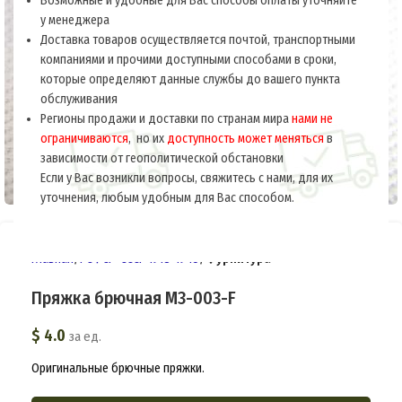
Возможные и удобные для Вас способы оплаты уточняйте
у менеджера
Доставка товаров осуществляется почтой, транспортными
компаниями и прочими доступными способами в сроки,
которые определяют данные службы до вашего пункта
обслуживания
Регионы продажи и доставки по странам мира
нами не
ограничиваются
, но их
доступность может меняться
в
зависимости от геополитической обстановки
Если у Вас возникли вопросы, свяжитесь с нами, для их
уточнения, любым удобным для Вас способом.
Главная
РСФСР-СССР 1918-1945
Фурнитура
Пряжка брючная M3-003-F
$
4.0
за ед.
Оригинальные брючные пряжки.