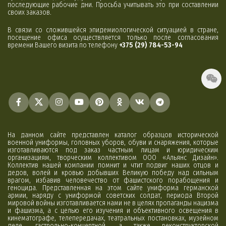
последующие рабочие дни. Просьба учитывать это при составлении
своих заказов.
В связи со сложившейся эпидемиологической ситуацией в стране,
посещение офиса осуществляется только после согласования
времени Вашего визита по телефону
+375 (29) 784-53-94
На данном сайте представлен каталог образцов исторической
военной униформы, головных уборов, обуви и снаряжения, которые
изготавливаются под заказ частным лицам и юридическим
организациям, творческим коллективом ООО «Альянс Дизайн».
Коллектив нашей компании помнит и чтит подвиг наших отцов и
дедов, волей и кровью добывших Великую победу над сильным
врагом, избавив человечество от фашистского порабощения и
геноцида. Представленная на этом сайте униформа германской
армии, наряду с униформой советских солдат, периода Второй
мировой войны изготавливается нами не в целях пропаганды нацизма
и фашизма, а с целью его изучения и объективного освещения в
кинематографе, телепередачах, театральных постановках, музейном
деле, гастрольно-концертной, а также реконструкторской