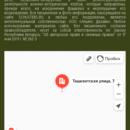
деятельности военно-исторических клубов, которые направлены,
прежде всего, на искоренение фашизма и недопущение его
возрождения. Вся письменная и фото-информация, находящаяся на
сайте SCHUSTERS.RU и любых его поддоменах, является
интеллектуальной собственностью ООО «Альянс Дизайн». Любое
использование материалов сайта, без письменного согласия
правообладателя, несет за собой ответственность по Закону
Республики Беларусь “Об авторском праве и смежных правах” от 17
мая 2011 г. № 262-З
Минск
Яндекс Карты