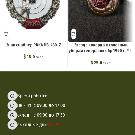
Знак снайпер РККА M3-430-Z
Звезда кокарда к головным
уборам генералов обр.1940 г. M3-
022-F
$
18.0
за ед.
$
25.0
за ед.
Время работы:
Пн - Пт, с 09:00 до 17:00
склад - с 09:00 до 17:30
выходные дни:
Сб, Вс