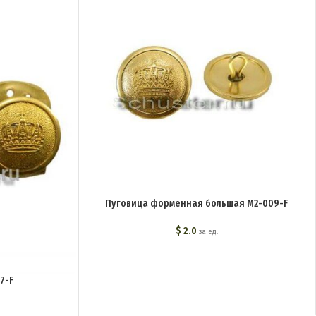
Пуговица форменная большая M2-009-F
$
2.0
за ед.
7-F