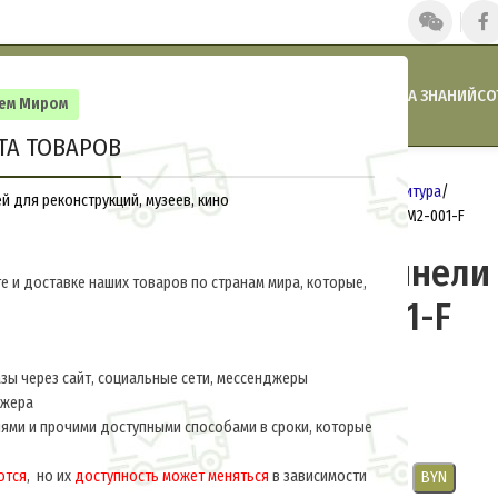
ГЛАВНАЯ
НАШИ НОВОСТИ
АКЦИИ И СКИДКИ
КАТАЛОГ
БАЗА ЗНАНИЙ
СО
сем Миром
ТА ТОВАРОВ
Главная
Германия 1914-1918
Фурнитура
 для реконструкций, музеев, кино
Пуговица к шинели М 1894 (белая) M2-001-F
Пуговица к шинели
е и доставке наших товаров по странам мира, которые,
(белая) M2-001-F
$
2.0
за ед.
ы через сайт, социальные сети, мессенджеры
джера
Диаметр пуговицы 21 мм.
ями и прочими доступными способами в сроки, которые
ются
, но их
доступность может меняться
в зависимости
USD
EUR
CNY
RUB
PLN
BYN