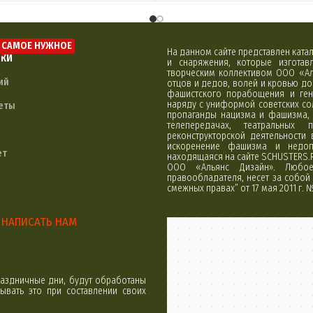
САМОЕ НУЖНОЕ
На данном сайте представлен кат
ЛКИ
и снаряжения, которые изгота
творческим коллективом ООО «Ал
ий
отцов и дедов, волей и кровью д
фашистского порабощения и ген
наряду с униформой советских со
еты
пропаганды нацизма и фашизма, 
телепередачах, театральных 
реконструкторской деятельности
искоренение фашизма и недоп
ет
находящаяся на сайте SCHUSTERS.
ООО «Альянс Дизайн». Любое 
правообладателя, несет за собой 
смежных правах” от 17 мая 2011 г. 
НАПИСАТЬ НАМ
Минск
Яндекс Карты
аздничные дни, будут обработаны
вать это при составлении своих