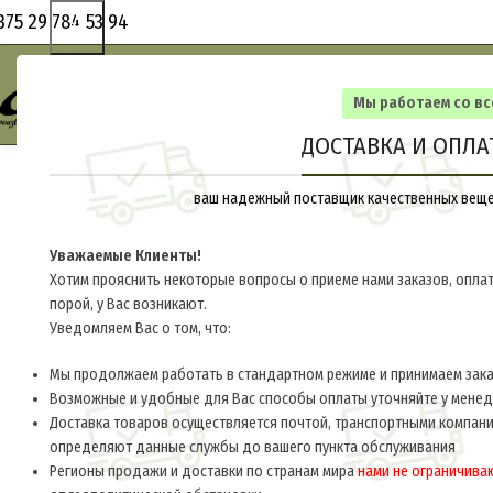
375 29 784 53 94
Мы работаем со в
ДОСТАВКА И ОПЛА
ваш надежный поставщик качественных вещей
Уважаемые Клиенты!
Хотим прояснить некоторые вопросы о приеме нами заказов, оплат
порой, у Вас возникают.
Уведомляем Вас о том, что:
Мы продолжаем работать в стандартном режиме и принимаем заказ
Возможные и удобные для Вас способы оплаты уточняйте у мене
Доставка товаров осуществляется почтой, транспортными компани
определяют данные службы до вашего пункта обслуживания
Регионы продажи и доставки по странам мира
нами не ограничива