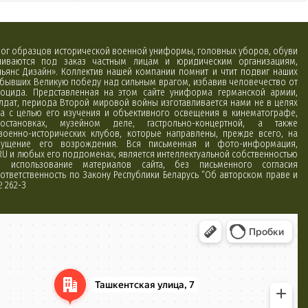
алог образцов исторической военной униформы, головных уборов, обуви
вливаются под заказ частным лицам и юридическим организациям,
ьянс Дизайн». Коллектив нашей компании помнит и чтит подвиг наших
обывших Великую победу над сильным врагом, избавив человечество от
оцида. Представленная на этом сайте униформа германской армии,
лдат, периода Второй мировой войны изготавливается нами не в целях
а с целью его изучения и объективного освещения в кинематографе,
постановках, музейном деле, гастрольно-концертной, а также
 военно-исторических клубов, которые направлены, прежде всего, на
ущение его возрождения. Вся письменная и фото-информация,
RU и любых его поддоменах, является интеллектуальной собственностью
использование материалов сайта, без письменного согласия
ответственность по Закону Республики Беларусь “Об авторском праве и
№ 262-З