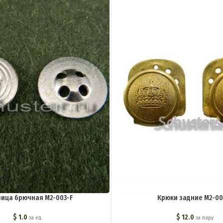
вица брючная M2-003-F
Крюки задние M2-00
$
1.0
$
12.0
за ед.
за пару