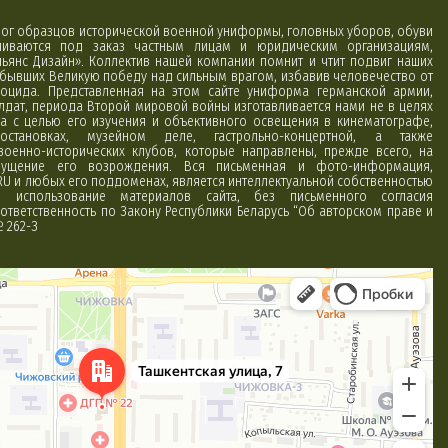
алог образцов исторической военной униформы, головных уборов, обуви
вливаются под заказ частным лицам и юридическим организациям,
ьянс Дизайн». Коллектив нашей компании помнит и чтит подвиг наших
обывших Великую победу над сильным врагом, избавив человечество от
оцида. Представленная на этом сайте униформа германской армии,
лдат, периода Второй мировой войны изготавливается нами не в целях
а с целью его изучения и объективного освещения в кинематографе,
постановках, музейном деле, гастрольно-концертной, а также
 военно-исторических клубов, которые направлены, прежде всего, на
ущение его возрождения. Вся письменная и фото-информация,
RU и любых его поддоменах, является интеллектуальной собственностью
использование материалов сайта, без письменного согласия
ответственность по Закону Республики Беларусь “Об авторском праве и
№ 262-З