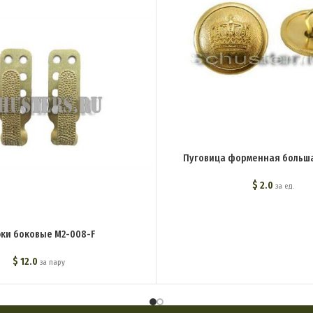
Пуговица форменная больша
$
2.0
за ед.
ки боковые M2-008-F
$
12.0
за пару