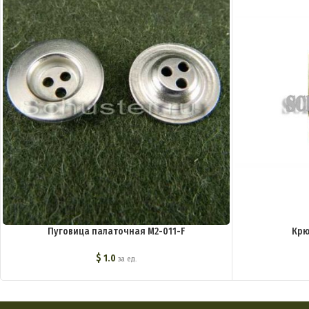
Пуговица палаточная M2-011-F
Крю
$
1.0
за ед.