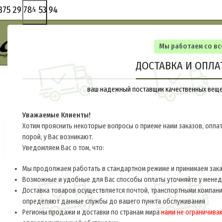
375 29 784 53 94
Мы работаем со в
ДОСТАВКА И ОПЛА
ваш надежный поставщик качественных вещей
Уважаемые Клиенты!
Хотим прояснить некоторые вопросы о приеме нами заказов, оплат
порой, у Вас возникают.
Уведомляем Вас о том, что:
Мы продолжаем работать в стандартном режиме и принимаем заказ
Возможные и удобные для Вас способы оплаты уточняйте у мене
Доставка товаров осуществляется почтой, транспортными компани
определяют данные службы до вашего пункта обслуживания
Регионы продажи и доставки по странам мира
нами не ограничива