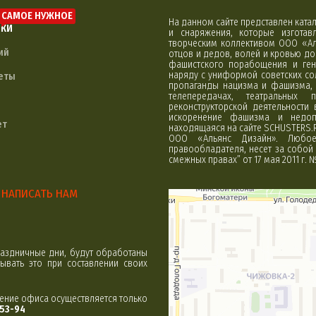
САМОЕ НУЖНОЕ
На данном сайте представлен кат
ЛКИ
и снаряжения, которые изгота
творческим коллективом ООО «Ал
ий
отцов и дедов, волей и кровью д
фашистского порабощения и ген
наряду с униформой советских со
еты
пропаганды нацизма и фашизма, 
телепередачах, театральных 
реконструкторской деятельности
искоренение фашизма и недоп
ет
находящаяся на сайте SCHUSTERS.
ООО «Альянс Дизайн». Любое 
правообладателя, несет за собой 
смежных правах” от 17 мая 2011 г. 
НАПИСАТЬ НАМ
Минск
Яндекс Карты
аздничные дни, будут обработаны
вать это при составлении своих
щение офиса осуществляется только
-53-94