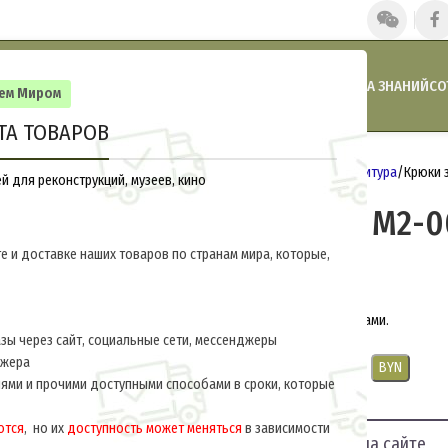
ГЛАВНАЯ
НАШИ НОВОСТИ
АКЦИИ И СКИДКИ
КАТАЛОГ
БАЗА ЗНАНИЙ
СО
сем Миром
ТА ТОВАРОВ
Главная
Германия 1914-1918
Фурнитура
Крюки 
 для реконструкций, музеев, кино
Крюки задние M2-0
е и доставке наших товаров по странам мира, которые,
$
12.0
за пару
Вшиваются в фельдрок над фалдами.
ы через сайт, социальные сети, мессенджеры
джера
USD
EUR
CNY
RUB
PLN
BYN
ями и прочими доступными способами в сроки, которые
ются
, но их
доступность может меняться
в зависимости
отображение фото на сайте