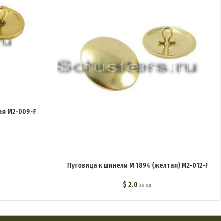
я M2-009-F
Пуговица к шинели М 1894 (желтая) M2-012-F
$
2.0
за ед.