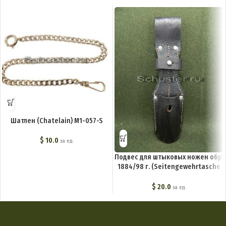
Шатлен (Chatelain) M1-057-S
$
10.0
за ед.
Подвес для штыковых ножен обр.
1884/98 г. (Seitengewehrtasche
fur Berittene) M4-011-S
$
20.0
за ед.