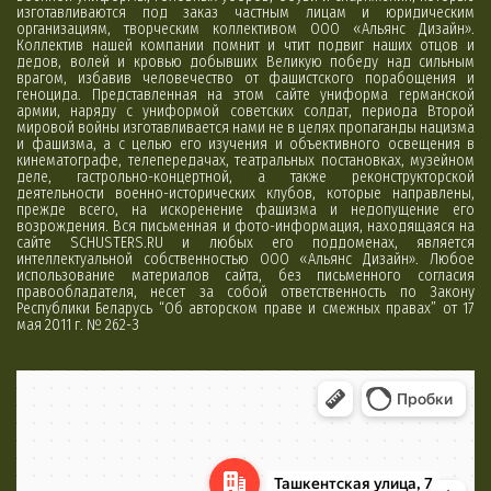
изготавливаются под заказ частным лицам и юридическим
организациям, творческим коллективом ООО «Альянс Дизайн».
Коллектив нашей компании помнит и чтит подвиг наших отцов и
дедов, волей и кровью добывших Великую победу над сильным
врагом, избавив человечество от фашистского порабощения и
геноцида. Представленная на этом сайте униформа германской
армии, наряду с униформой советских солдат, периода Второй
мировой войны изготавливается нами не в целях пропаганды нацизма
и фашизма, а с целью его изучения и объективного освещения в
кинематографе, телепередачах, театральных постановках, музейном
деле, гастрольно-концертной, а также реконструкторской
деятельности военно-исторических клубов, которые направлены,
прежде всего, на искоренение фашизма и недопущение его
возрождения. Вся письменная и фото-информация, находящаяся на
сайте SCHUSTERS.RU и любых его поддоменах, является
интеллектуальной собственностью ООО «Альянс Дизайн». Любое
использование материалов сайта, без письменного согласия
правообладателя, несет за собой ответственность по Закону
Республики Беларусь “Об авторском праве и смежных правах” от 17
мая 2011 г. № 262-З
Минск
Яндекс Карты