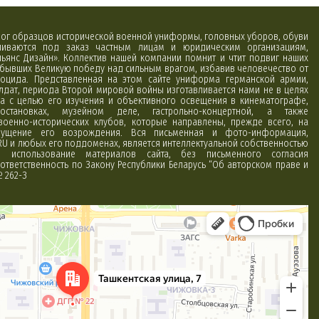
алог образцов исторической военной униформы, головных уборов, обуви
вливаются под заказ частным лицам и юридическим организациям,
ьянс Дизайн». Коллектив нашей компании помнит и чтит подвиг наших
обывших Великую победу над сильным врагом, избавив человечество от
оцида. Представленная на этом сайте униформа германской армии,
лдат, периода Второй мировой войны изготавливается нами не в целях
а с целью его изучения и объективного освещения в кинематографе,
постановках, музейном деле, гастрольно-концертной, а также
 военно-исторических клубов, которые направлены, прежде всего, на
ущение его возрождения. Вся письменная и фото-информация,
RU и любых его поддоменах, является интеллектуальной собственностью
использование материалов сайта, без письменного согласия
ответственность по Закону Республики Беларусь “Об авторском праве и
№ 262-З