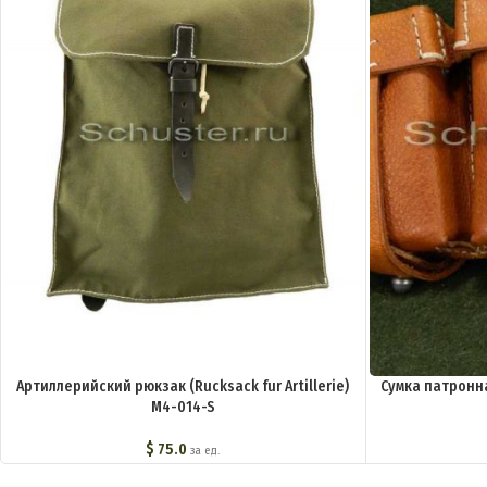
Артиллерийский рюкзак (Rucksack fur Artillerie)
Сумка патронна
M4-014-S
$
75.0
за ед.