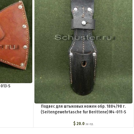
013-S
Подвес для штыковых ножен обр. 1884/98 г.
(Seitengewehrtasche fur Berittene) M4-011-S
$
20.0
за ед.