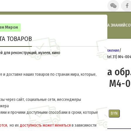
ГЛАВНАЯ
НАШИ НОВОСТИ
АКЦИИ И СКИДКИ
КАТАЛОГ
БАЗА ЗНАНИЙ
СО
сем Миром
ТА ТОВАРОВ
Главная
Германия 1933-1945
Снаряжение
 для реконструкций, музеев, кино
Сухарная сумка обр. 1931 г.(Brotbeutel 31) M4-00
Сухарная сумка обр. 
е и доставке наших товаров по странам мира, которые,
(Brotbeutel 31) M4-
$
30.0
за ед.
ы через сайт, социальные сети, мессенджеры
джера
ями и прочими доступными способами в сроки, которые
USD
EUR
CNY
RUB
PLN
BYN
ются
, но их
доступность может меняться
в зависимости