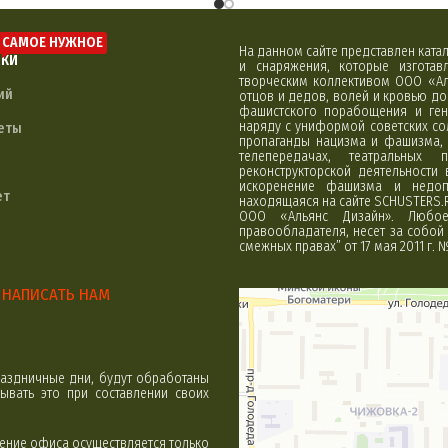
САМОЕ НУЖНОЕ
На данном сайте представлен кат
ЛКИ
и снаряжения, которые изгота
творческим коллективом ООО «Ал
ий
отцов и дедов, волей и кровью д
фашистского порабощения и ген
наряду с униформой советских со
еты
пропаганды нацизма и фашизма, 
телепередачах, театральных 
реконструкторской деятельности
искоренение фашизма и недоп
ет
находящаяся на сайте SCHUSTERS.
ООО «Альянс Дизайн». Любое 
правообладателя, несет за собой 
смежных правах” от 17 мая 2011 г. 
НАПИСАТЬ НАМ
Минск
Яндекс Карты
аздничные дни, будут обработаны
вать это при составлении своих
щение офиса осуществляется только