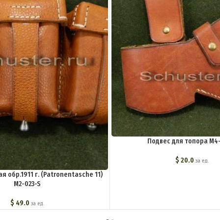
Подвес для топора M4-
$
20.0
за ед.
я обр.1911 г. (Patronentasche 11)
M2-023-S
$
49.0
за ед.