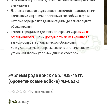
Возможные и удобные для Вас способы оплаты уточняйте
у менеджера
Доставка товаров осуществляется почтой, транспортными
компаниями и прочими доступными способами в сроки,
которые определяют данные службы до вашего пункта
обслуживания
Регионы продажи и доставки по странам мира
нами не
ограничиваются
, но их
доступность может меняться
в
зависимости от геополитической обстановки
Если у Вас возникли вопросы, свяжитесь с нами, для их
уточнения, любым удобным для Вас способом.
Главная
РСФСР-СССР 1918-1945
Знаки различия
Эмблемы на петлицы и погоны
Эмблемы рода войск обр. 1935-45 гг.
(бронетанковые войска) M3-062-Z
(
1
отзыв клиента)
$
4.5
за пару