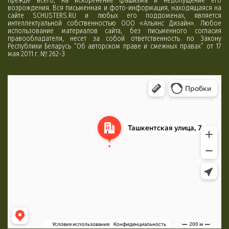
прежде всего, на искоренение фашизма и недопущение его
возрождения. Вся письменная и фото-информация, находящаяся на
сайте SCHUSTERS.RU и любых его поддоменах, является
интеллектуальной собственностью ООО «Альянс Дизайн». Любое
использование материалов сайта, без письменного согласия
правообладателя, несет за собой ответственность по Закону
Республики Беларусь “Об авторском праве и смежных правах” от 17
мая 2011 г. № 262-З
Минск
Яндекс Карты