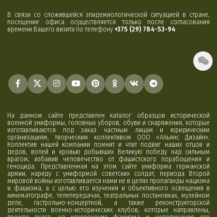
В связи со сложившейся эпидемиологической ситуацией в стране,
посещение офиса осуществляется только после согласования
времени Вашего визита по телефону
+375 (29) 784-53-94
На данном сайте представлен каталог образцов исторической
военной униформы, головных уборов, обуви и снаряжения, которые
изготавливаются под заказ частным лицам и юридическим
организациям, творческим коллективом ООО «Альянс Дизайн».
Коллектив нашей компании помнит и чтит подвиг наших отцов и
дедов, волей и кровью добывших Великую победу над сильным
врагом, избавив человечество от фашистского порабощения и
геноцида. Представленная на этом сайте униформа германской
армии, наряду с униформой советских солдат, периода Второй
мировой войны изготавливается нами не в целях пропаганды нацизма
и фашизма, а с целью его изучения и объективного освещения в
кинематографе, телепередачах, театральных постановках, музейном
деле, гастрольно-концертной, а также реконструкторской
деятельности военно-исторических клубов, которые направлены,