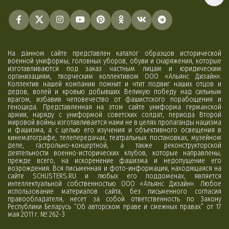
На данном сайте представлен каталог образцов исторической
военной униформы, головных уборов, обуви и снаряжения, которые
изготавливаются под заказ частным лицам и юридическим
организациям, творческим коллективом ООО «Альянс Дизайн».
Коллектив нашей компании помнит и чтит подвиг наших отцов и
дедов, волей и кровью добывших Великую победу над сильным
врагом, избавив человечество от фашистского порабощения и
геноцида. Представленная на этом сайте униформа германской
армии, наряду с униформой советских солдат, периода Второй
мировой войны изготавливается нами не в целях пропаганды нацизма
и фашизма, а с целью его изучения и объективного освещения в
кинематографе, телепередачах, театральных постановках, музейном
деле, гастрольно-концертной, а также реконструкторской
деятельности военно-исторических клубов, которые направлены,
прежде всего, на искоренение фашизма и недопущение его
возрождения. Вся письменная и фото-информация, находящаяся на
сайте SCHUSTERS.RU и любых его поддоменах, является
интеллектуальной собственностью ООО «Альянс Дизайн». Любое
использование материалов сайта, без письменного согласия
правообладателя, несет за собой ответственность по Закону
Республики Беларусь “Об авторском праве и смежных правах” от 17
мая 2011 г. № 262-З