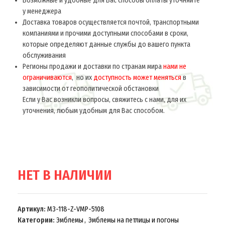
Возможные и удобные для Вас способы оплаты уточняйте
у менеджера
Главная
Ведомства СССР 1918-45
Знаки различия
Эмблемы
Доставка товаров осуществляется почтой, транспортными
компаниями и прочими доступными способами в сроки,
Эмблемы рода войск обр. 1943-45 гг.
которые определяют данные службы до вашего пункта
(войска связи и подразделения связи в
обслуживания
других родах войск) M3-118-Z
Регионы продажи и доставки по странам мира
нами не
ограничиваются
, но их
доступность может меняться
в
$
10.0
за пару
зависимости от геополитической обстановки
Если у Вас возникли вопросы, свяжитесь с нами, для их
Реплика.
уточнения, любым удобным для Вас способом.
НЕТ В НАЛИЧИИ
Артикул:
M3-118-Z-VMP-5108
Категории:
Эмблемы
,
Эмблемы на петлицы и погоны