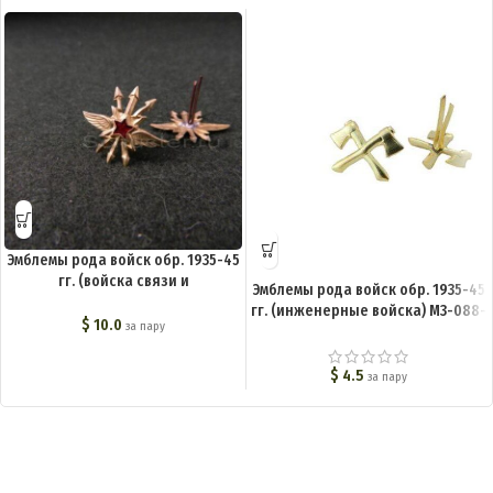
Эмблемы рода войск обр. 1935-45
гг. (войска связи и
Эмблемы рода войск обр. 1935-45
подразделения связи в других
гг. (инженерные войска) M3-088-
родах войск) M3-064-Z
$
10.0
за пару
Z
$
4.5
за пару