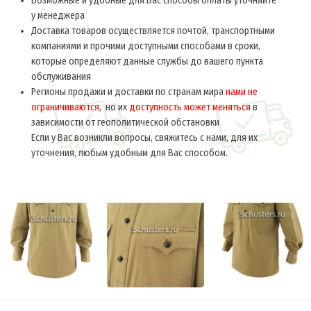
Возможные и удобные для Вас способы оплаты уточняйте
у менеджера
Доставка товаров осуществляется почтой, транспортными
компаниями и прочими доступными способами в сроки,
которые определяют данные службы до вашего пункта
обслуживания
Регионы продажи и доставки по странам мира
нами не
ограничиваются
, но их
доступность может меняться
в
зависимости от геополитической обстановки
Если у Вас возникли вопросы, свяжитесь с нами, для их
уточнения, любым удобным для Вас способом.