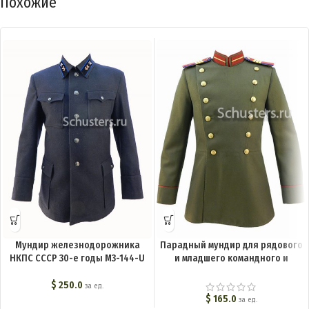
Похожие
Мундир железнодорожника
Парадный мундир для рядового
НКПС СССР 30-е годы M3-144-U
и младшего командного и
начальствующего состава
внутренних войск. Обр. 43 г. M3-
$
250.0
за ед.
126-U
$
165.0
за ед.