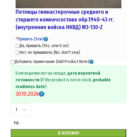
Петлицы гимнастерочные среднего и
старшего комначсостава обр.1940-43 гг.
(внутренние войска НКВД) M3-130-Z
*
Пришить (Sew)
Да, пришить (Yes, sew it on)
Нет, не пришивать (No, don't sew)
Добавить примечание (Add Product Note)
Если изделия нет на складе,
дата вероятной
готовности
(If the product is not in stock,
probable
readiness date
):
30.10.2026
ед.
В КОРЗИНУ