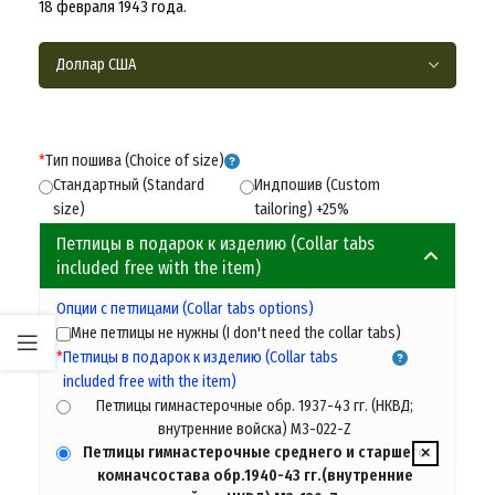
18 февраля 1943 года.
*
Тип пошива (Choice of size)
Стандартный (Standard
Индпошив (Custom
size)
tailoring) +25%
Петлицы в подарок к изделию (Collar tabs
included free with the item)
Опции с петлицами (Сollar tabs options)
Мне петлицы не нужны (I don't need the collar tabs)
*
Петлицы в подарок к изделию (Collar tabs
included free with the item)
Петлицы гимнастерочные обр. 1937-43 гг. (НКВД;
внутренние войска) M3-022-Z
Петлицы гимнастерочные среднего и старшего
комначсостава обр.1940-43 гг.(внутренние