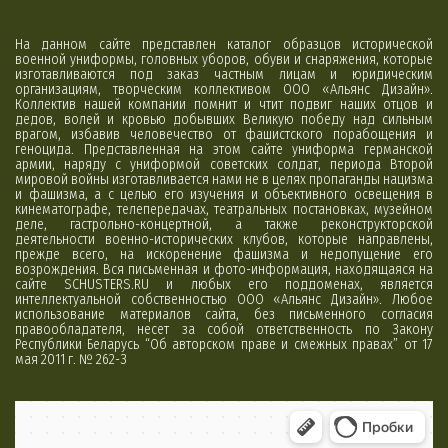
На данном сайте представлен каталог образцов исторической
военной униформы, головных уборов, обуви и снаряжения, которые
изготавливаются под заказ частным лицам и юридическим
организациям, творческим коллективом ООО «Альянс Дизайн».
Коллектив нашей компании помнит и чтит подвиг наших отцов и
дедов, волей и кровью добывших Великую победу над сильным
врагом, избавив человечество от фашистского порабощения и
геноцида. Представленная на этом сайте униформа германской
армии, наряду с униформой советских солдат, периода Второй
мировой войны изготавливается нами не в целях пропаганды нацизма
и фашизма, а с целью его изучения и объективного освещения в
кинематографе, телепередачах, театральных постановках, музейном
деле, гастрольно-концертной, а также реконструкторской
деятельности военно-исторических клубов, которые направлены,
прежде всего, на искоренение фашизма и недопущение его
возрождения. Вся письменная и фото-информация, находящаяся на
сайте SCHUSTERS.RU и любых его поддоменах, является
интеллектуальной собственностью ООО «Альянс Дизайн». Любое
использование материалов сайта, без письменного согласия
правообладателя, несет за собой ответственность по Закону
Республики Беларусь “Об авторском праве и смежных правах” от 17
мая 2011 г. № 262-З
Минск
Яндекс Карты