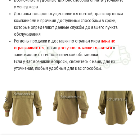
Возможные и удобные для Вас способы оплаты уточняйте
у менеджера
Доставка товаров осуществляется почтой, транспортными
компаниями и прочими доступными способами в сроки,
которые определяют данные службы до вашего пункта
обслуживания
Регионы продажи и доставки по странам мира
нами не
ограничиваются
, но их
доступность может меняться
в
зависимости от геополитической обстановки
Если у Вас возникли вопросы, свяжитесь с нами, для их
уточнения, любым удобным для Вас способом.