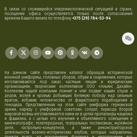
В связи со сложившейся эпидемиологической ситуацией в стране,
посещение офиса осуществляется только после согласования
времени Вашего визита по телефону
+375 (29) 784-53-94
На данном сайте представлен каталог образцов исторической
военной униформы, головных уборов, обуви и снаряжения, которые
изготавливаются под заказ частным лицам и юридическим
организациям, творческим коллективом ООО «Альянс Дизайн».
Коллектив нашей компании помнит и чтит подвиг наших отцов и
дедов, волей и кровью добывших Великую победу над сильным
врагом, избавив человечество от фашистского порабощения и
геноцида. Представленная на этом сайте униформа германской
армии, наряду с униформой советских солдат, периода Второй
мировой войны изготавливается нами не в целях пропаганды нацизма
и фашизма, а с целью его изучения и объективного освещения в
кинематографе, телепередачах, театральных постановках, музейном
деле, гастрольно-концертной, а также реконструкторской
деятельности военно-исторических клубов, которые направлены,
прежде всего, на искоренение фашизма и недопущение его