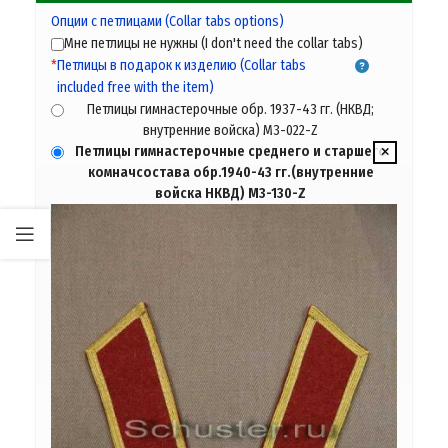
Опции с петлицами (Сollar tabs options)
Мне петлицы не нужны (I don't need the collar tabs)
*
Петлицы в подарок к изделию (Collar tabs
included free with the item)
Петлицы гимнастерочные обр. 1937-43 гг. (НКВД;
внутренние войска) M3-022-Z
Петлицы гимнастерочные среднего и старшего
комначсостава обр.1940-43 гг.(внутренние
войска НКВД) M3-130-Z