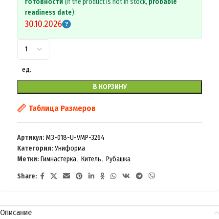
готовности
(If the product is not in stock,
probable
readiness date
):
30.10.2026
ед.
В КОРЗИНУ
Таблица Размеров
Артикул:
M3-018-U-VMP-3264
Категория:
Униформа
Метки:
Гимнастерка
,
Китель
,
Рубашка
Share:
Описание