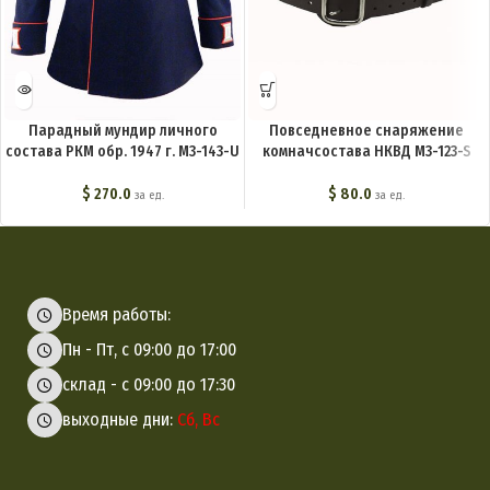
Парадный мундир личного
Повседневное снаряжение
состава РКМ обр. 1947 г. M3-143-U
комначсостава НКВД M3-123-S
$
270.0
$
80.0
за ед.
за ед.
Время работы:
Пн - Пт, с 09:00 до 17:00
склад - с 09:00 до 17:30
выходные дни:
Сб, Вс