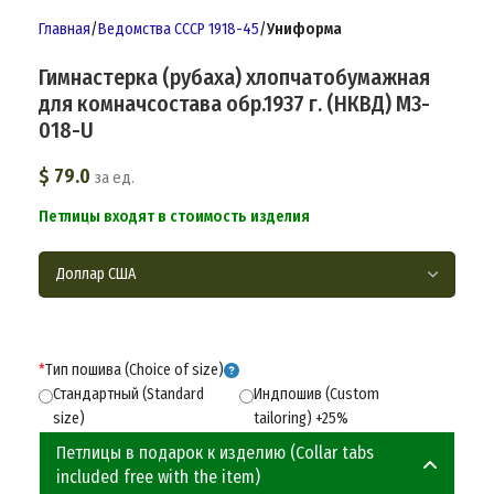
Главная
Ведомства СССР 1918-45
Униформа
Гимнастерка (рубаха) хлопчатобумажная
для комначсостава обр.1937 г. (НКВД) M3-
018-U
$
79.0
за ед.
Петлицы входят в стоимость изделия
*
Тип пошива (Choice of size)
Стандартный (Standard
Индпошив (Custom
size)
tailoring) +25%
Петлицы в подарок к изделию (Collar tabs
included free with the item)