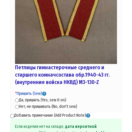
Петлицы гимнастерочные среднего и
старшего комначсостава обр.1940-43 гг.
(внутренние войска НКВД) M3-130-Z
*
Пришить (Sew)
Да, пришить (Yes, sew it on)
Нет, не пришивать (No, don't sew)
Добавить примечание (Add Product Note)
Если изделия нет на складе,
дата вероятной