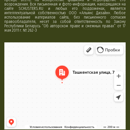
возрождения. Вся письменная и фото-информация, находящаяся на
сайте SCHUSTERS.RU и любых его поддоменах, является
интеллектуальной собственностью ООО «Альянс Дизайн». Любое
использование материалов сайта, без письменного согласия
правообладателя, несет за собой ответственность по Закону
Республики Беларусь “Об авторском праве и смежных правах” от 17
мая 2011 г. № 262-З
Минск
Яндекс Карты