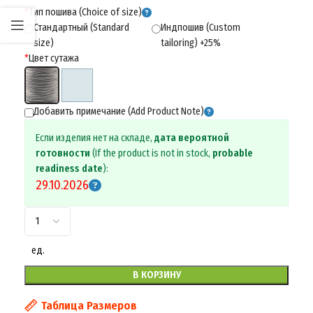
*
Тип пошива (Choice of size)
Стандартный (Standard
Индпошив (Custom
size)
tailoring) +25%
*
Цвет сутажа
Добавить примечание (Add Product Note)
Если изделия нет на складе,
дата вероятной
готовности
(If the product is not in stock,
probable
readiness date
):
29.10.2026
ед.
В КОРЗИНУ
Таблица Размеров