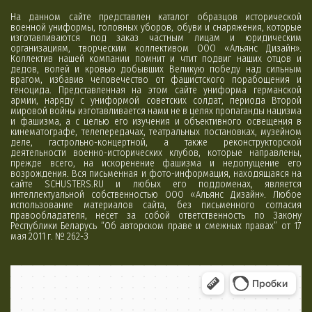
На данном сайте представлен каталог образцов исторической
военной униформы, головных уборов, обуви и снаряжения, которые
изготавливаются под заказ частным лицам и юридическим
организациям, творческим коллективом ООО «Альянс Дизайн».
Коллектив нашей компании помнит и чтит подвиг наших отцов и
дедов, волей и кровью добывших Великую победу над сильным
врагом, избавив человечество от фашистского порабощения и
геноцида. Представленная на этом сайте униформа германской
армии, наряду с униформой советских солдат, периода Второй
мировой войны изготавливается нами не в целях пропаганды нацизма
и фашизма, а с целью его изучения и объективного освещения в
кинематографе, телепередачах, театральных постановках, музейном
деле, гастрольно-концертной, а также реконструкторской
деятельности военно-исторических клубов, которые направлены,
прежде всего, на искоренение фашизма и недопущение его
возрождения. Вся письменная и фото-информация, находящаяся на
сайте SCHUSTERS.RU и любых его поддоменах, является
интеллектуальной собственностью ООО «Альянс Дизайн». Любое
использование материалов сайта, без письменного согласия
правообладателя, несет за собой ответственность по Закону
Республики Беларусь “Об авторском праве и смежных правах” от 17
мая 2011 г. № 262-З
Минск
Яндекс Карты