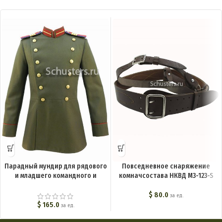
Парадный мундир для рядового
Повседневное снаряжение
и младшего командного и
комначсостава НКВД M3-123-S
начальствующего состава
внутренних войск. Обр. 43 г. M3-
$
80.0
за ед.
126-U
$
165.0
за ед.