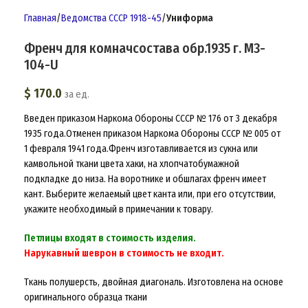
Главная
Ведомства СССР 1918-45
Униформа
Френч для комначсостава обр.1935 г. M3-
104-U
$
170.0
за ед.
Введен приказом Наркома Обороны СССР № 176 от 3 декабря
1935 года.Отменен приказом Наркома Обороны СССР № 005 от
1 февраля 1941 года.Френч изготавливается из сукна или
камвольной ткани цвета хаки, на хлопчатобумажной
подкладке до низа. На воротнике и обшлагах френч имеет
кант. Выберите желаемый цвет канта или, при его отсутствии,
укажите необходимый в примечании к товару.
Петлицы входят в стоимость изделия.
Нарукавный шеврон в стоимость не входит.
Ткань полушерсть, двойная диагональ. Изготовлена на основе
оригинального образца ткани