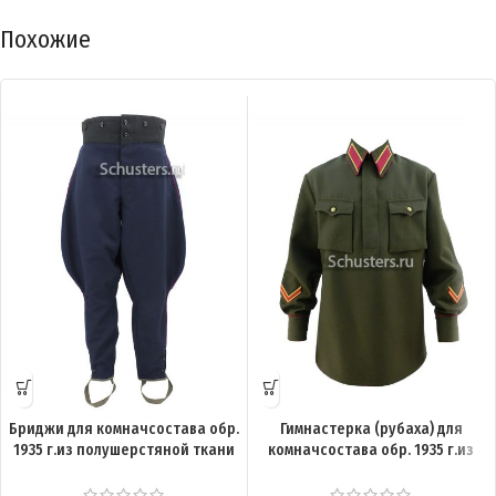
Похожие
Бриджи для комначсостава обр.
Гимнастерка (рубаха) для
1935 г.из полушерстяной ткани
комначсостава обр. 1935 г.из
M3-021-U
полушерстяной ткани M3-007-U