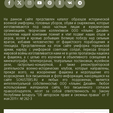
На данном сайте представлен каталог образцов исторической
военной униформы, головных уборов, обуви и снаряжения, которые
изготавливаются под заказ частным лицам и юридическим
организациям, творческим коллективом ООО «Альянс Дизайн».
Коллектив нашей компании помнит и чтит подвиг наших отцов и
дедов, волей и кровью добывших Великую победу над сильным
врагом, избавив человечество от фашистского порабощения и
геноцида. Представленная на этом сайте униформа германской
армии, наряду с униформой советских солдат, периода Второй
мировой войны изготавливается нами не в целях пропаганды нацизма
и фашизма, а с целью его изучения и объективного освещения в
кинематографе, телепередачах, театральных постановках, музейном
деле, гастрольно-концертной, а также реконструкторской
деятельности военно-исторических клубов, которые направлены,
прежде всего, на искоренение фашизма и недопущение его
возрождения. Вся письменная и фото-информация, находящаяся на
сайте SCHUSTERS.RU и любых его поддоменах, является
интеллектуальной собственностью ООО «Альянс Дизайн». Любое
использование материалов сайта, без письменного согласия
правообладателя, несет за собой ответственность по Закону
Республики Беларусь “Об авторском праве и смежных правах” от 17
мая 2011 г. № 262-З
Минск