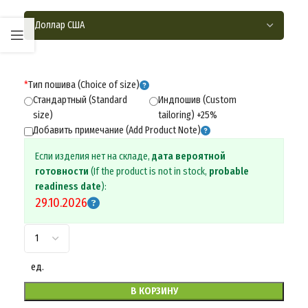
*
Тип пошива (Choice of size)
Стандартный (Standard
Индпошив (Custom
size)
tailoring) +25%
Добавить примечание (Add Product Note)
Если изделия нет на складе,
дата вероятной
готовности
(If the product is not in stock,
probable
readiness date
):
29.10.2026
ед.
В КОРЗИНУ