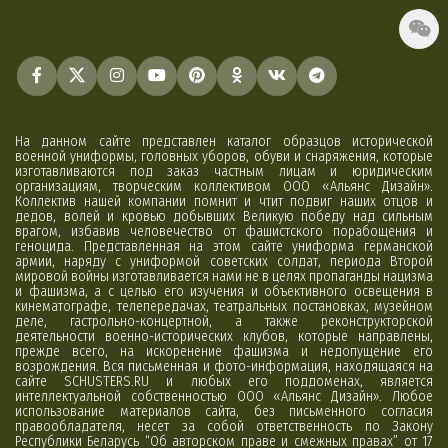
На данном сайте представлен каталог образцов исторической
военной униформы, головных уборов, обуви и снаряжения, которые
изготавливаются под заказ частным лицам и юридическим
организациям, творческим коллективом ООО «Альянс Дизайн».
Коллектив нашей компании помнит и чтит подвиг наших отцов и
дедов, волей и кровью добывших Великую победу над сильным
врагом, избавив человечество от фашистского порабощения и
геноцида. Представленная на этом сайте униформа германской
армии, наряду с униформой советских солдат, периода Второй
мировой войны изготавливается нами не в целях пропаганды нацизма
и фашизма, а с целью его изучения и объективного освещения в
кинематографе, телепередачах, театральных постановках, музейном
деле, гастрольно-концертной, а также реконструкторской
деятельности военно-исторических клубов, которые направлены,
прежде всего, на искоренение фашизма и недопущение его
возрождения. Вся письменная и фото-информация, находящаяся на
сайте SCHUSTERS.RU и любых его поддоменах, является
интеллектуальной собственностью ООО «Альянс Дизайн». Любое
использование материалов сайта, без письменного согласия
правообладателя, несет за собой ответственность по Закону
Республики Беларусь “Об авторском праве и смежных правах” от 17