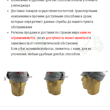
Возможные и удобные для Вас способы оплаты уточняйте
у менеджера
Доставка товаров осуществляется почтой, транспортными
компаниями и прочими доступными способами в сроки,
которые определяют данные службы до вашего пункта
обслуживания
Регионы продажи и доставки по странам мира
нами не
ограничиваются
, но их
доступность может меняться
в
зависимости от геополитической обстановки
Если у Вас возникли вопросы, свяжитесь с нами, для их
уточнения, любым удобным для Вас способом.