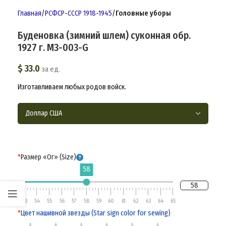
Главная
РСФСР-СССР 1918-1945
Головные уборы
Буденовка (зимний шлем) суконная обр.
1927 г. M3-003-G
$
33.0
за ед.
Изготавливаем любых родов войск.
*
Размер «Ог» (Size)
58
58
53
54
55
56
57
58
59
60
61
62
63
64
65
*
Цвет нашивной звезды (Star sign color for sewing)