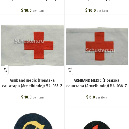
африканского корпуса) M4-138-Z
(Герман Геринг) обр. 2) M4-148-Z
$
10.0
$
10.0
per item
per item
Armband medic (Повязка
ARMBAND MEDIC (Повязка
санитара (Armelbinde)) M4-035-Z
санитара (Armelbinde)) M4-036-Z
$
10.0
$
6.0
per item
per item