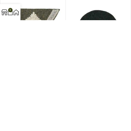
0
OBERGEFREITER’S RANK CHEVRON
OBERSCHÜTZE’S RANK PIP M1936
M1944 (Шеврон обер-ефрейтора
(Шеврон старшего стрелка обр.
обр. 1944 г. ) M4-183-Z
1936 г. ) M4-029-Z
$
10.0
$
3.0
per item
per item