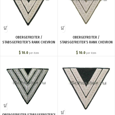
OBERGEFREITER /
OBERGEFREITER /
STABSGEFREITER’S RANK CHEVRON
STABSGEFREITER’S RANK CHEVRON
(Шеврон штабс-ефрейтора
M1944 (Шеврон штабс-
(Stabsgefreiter)) M4-122-Z
ефрейтора обр. 1944 г.
$
10.0
$
10.0
per item
per item
(Stabsgefreiter)) M4-125-Z
OBERGEFREITER STABSGEFREITER’S