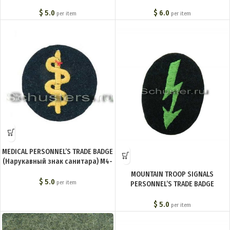
связиста егерей) M4-154-Z
1942 г. ) M4-129-Z
$
5.0
$
6.0
per item
per item
MEDICAL PERSONNEL’S TRADE BADGE
(Нарукавный знак санитара) M4-
180-Z
MOUNTAIN TROOP SIGNALS
$
5.0
per item
PERSONNEL’S TRADE BADGE
(Нарукавный знак связиста
горных стрелков) M4-153-Z
$
5.0
per item