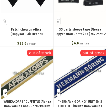
Patch chevron officer
SS parts sleeve tape (Лента
(Нарукавный шеврон
нарукавная частей СС) M4-2529-Z
офицерский) M4-191-Z
$
6.0
$
35.0
per item
per item
out of stock
out of stock
“AFRIKAKORPS” CUFFTITLE (Лента
“HERMANN GÖRING” UNIT EM’S
нарукавная военнослужащих
CUFFTITLE (Лента нарукавная