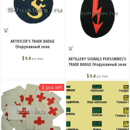
ARTIFICER’S TRADE BADGE
(Нарукавный знак
фейерверкера) M4-179-Z
$
5.0
ARTILLERY SIGNALS PERSONNEL’S
per item
TRADE BADGE (Нарукавный знак
связиста артиллерии) M4-155-Z
$
5.0
per item
3 pcs left