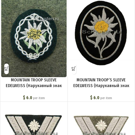
MOUNTAIN TROOP SLEEVE
MOUNTAIN TROOP’S SLEEVE
EDELWEISS (Нарукавный знак
EDELWEISS (Нарукавный знак
горных стрелков обр. 1939 г. ) M4-
горных стрелков в частях СС) M4-
063-Z
090-Z
$
6.0
$
6.0
per item
per item