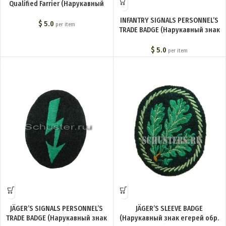
Qualified Farrier (Нарукавный
знак работника кузницы) M4-
INFANTRY SIGNALS PERSONNEL’S
181-Z
$
5.0
per item
TRADE BADGE (Нарукавный знак
связиста пехоты) M4-151-Z
$
5.0
per item
JÄGER’S SIGNALS PERSONNEL’S
JÄGER’S SLEEVE BADGE
TRADE BADGE (Нарукавный знак
(Нарукавный знак егерей обр.