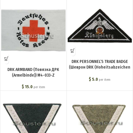
DRK PERSONNEL’S TRADE BADGE
(Шеврон DRK (Hoheitsabzeichen
DRK ARMBAND (Повязка ДРК
Armdreieck)) M4-107-Z
(Armelbinde)) M4-033-Z
$
5.0
per item
$
15.0
per item