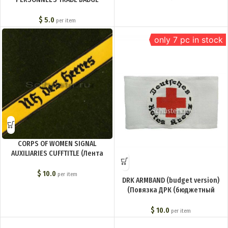
(Нарукавный знак связиста
саперных частей) M4-156-Z
$
5.0
per item
only 7 pc in stock
CORPS OF WOMEN SIGNAL
AUXILIARIES CUFFTITLE (Лента
нарукавная (женская
вспомогательная служба связи
$
10.0
per item
DRK ARMBAND (budget version)
сухопутных войск)) M4-066-Z
(Повязка ДРК (бюджетный
вариант)) M4-033-ZB
$
10.0
per item