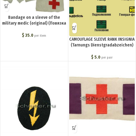
Bandage on a sleeve of the
military medic (original) (Повязка
санитара (оригинальная со
склада)) M6-040-Z
$
35.0
per item
CAMOUFLAGE SLEEVE RANK INSIGNIA
(Tarnungs Dienstgradabzeichen)
(Нарукавные знаки для
камуфлированной униформы
$
5.0
per pair
М1942) M4-185-Z