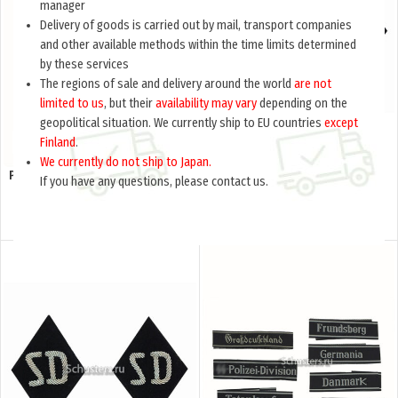
manager
Delivery of goods is carried out by mail, transport companies
and other available methods within the time limits determined
by these services
The regions of sale and delivery around the world
are not
limited to us
, but their
availability may vary
depending on the
geopolitical situation. We currently ship to EU countries
except
Finland
.
We currently do not ship to Japan.
Patch “for the destroyed tank of
Patch chevron (Нарукавный
If you have any questions, please contact us.
the 2nd degree” (Нарукавный
шеврон) M4-190-Z
знак «за уничтоженный танк 2
ой степени») M4-2612-Z
$
20.0
$
13.0
per item
per item