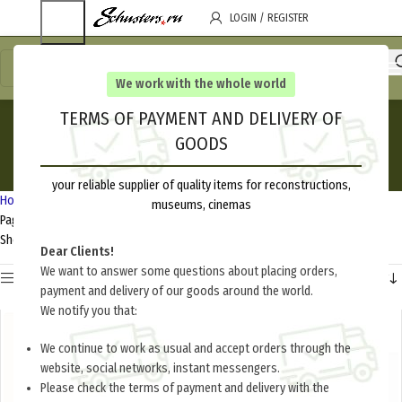
LOGIN / REGISTER
We work with the whole world
RANK & SLEEVE CHEVRONS
TERMS OF PAYMENT AND DELIVERY OF
GOODS
GERMANY
Categories
your reliable supplier of quality items for reconstructions,
Home
Germany 1933-1945
Insignia
RANK & SLEEVE CHEVRONS GERMANY
museums, cinemas
Page 2
Showing 37–52 of 52 results
Dear Clients!
We want to answer some questions about placing orders,
Show sidebar
payment and delivery of our goods around the world.
We notify you that:
out of stock
We continue to work as usual and accept orders through the
website, social networks, instant messengers.
Please check the terms of payment and delivery with the