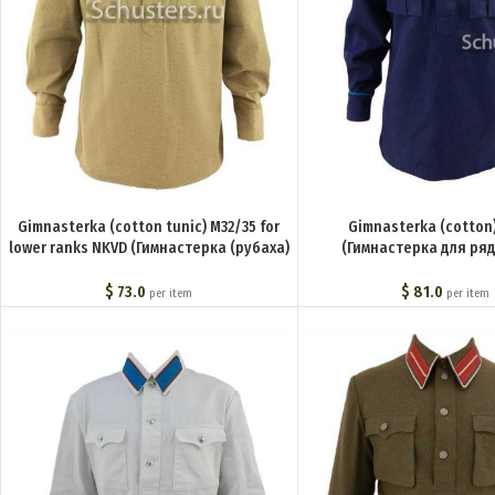
Gimnasterka (cotton tunic) M32/35 for
Gimnasterka (cotton
lower ranks NKVD (Гимнастерка (рубаха)
(Гимнастерка для ря
хлопчатобумажная для рядового
начальствующего состава 
состава обр. 32/35 г. (НКВД)) M3-019-U
(милиция)) M3-0
$
73.0
$
81.0
per item
per item