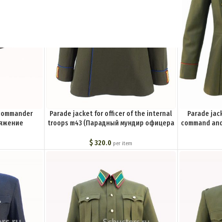
D commander
Parade jacket for officer of the internal
Parade jack
ряжение
troops m43 (Парадный мундир офицера
command and
M3-123-S
Внутренних войск. Обр. 43 года) M3-147-
internal tro
U
для рядовог
$
320.0
per item
начальству
войск.