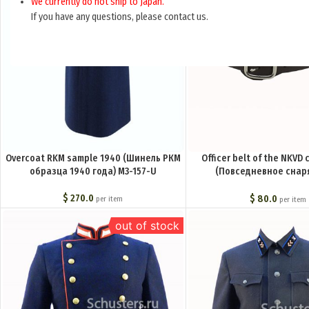
We currently do not ship to Japan.
If you have any questions, please contact us.
Overcoat RKM sample 1940 (Шинель РКМ
Officer belt of the NKV
образца 1940 года) M3-157-U
(Повседневное сна
комначсостава НКВД) 
$
270.0
$
80.0
per item
per item
out of stock