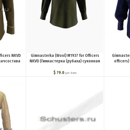
fficers NKVD
Gimnasterka (Wool) M1937 for Officers
Gimnaster
начсостава
NKVD (Гимнастерка (рубаха) суконная
officers
1935 г. ) M3-
для комначсостава обр. 1937 г. (НКВД))
суконная дл
M3-008-U
(ми
$
79.0
per item