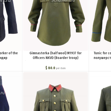
orker of the
Gimnasterka (half wool) M1937 for
Tunic for 
ундир
Officers NKVD (Boarder troop)
полушерст
 СССР 30-е
(Гимнастерка (рубаха) полушерстяная
обр
U
для комначсостава НКВД обр.1937 г.
$
80.0
per item
(Погранвойска)) M3-140-U