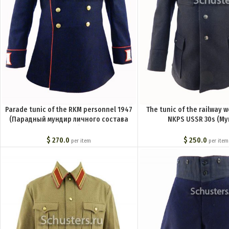
Parade tunic of the RKM personnel 1947
The tunic of the railway w
(Парадный мундир личного состава
NKPS USSR 30s (М
РКМ обр. 1947 г.) M3-143-U
железнодорожника НКПС
годы) M3-144-
$
270.0
$
250.0
per item
per item