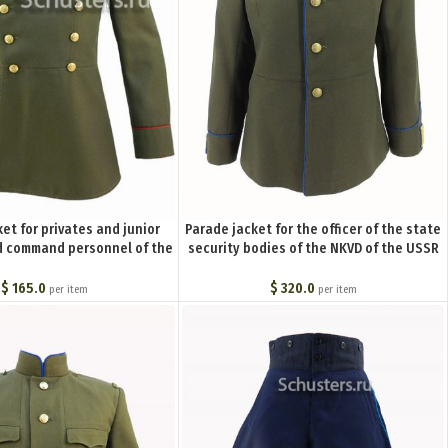
et for privates and junior
Parade jacket for the officer of the state
 command personnel of the
security bodies of the NKVD of the USSR
ops. 1943 (Парадный мундир
M43 (Парадный мундир офицера
о и младшего командного и
госбезопасности НКВД СССР обр. 43
$
165.0
$
320.0
per item
per item
ющего состава внутренних
года) M3-146-U
 Обр. 43 г.) M3-126-U