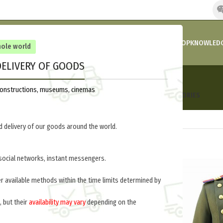
HOME
COMPANY’S NEWS
PROMOTIONS AND DISCOUNTS
SHOP
KNOWLEDG
hole world
ELIVERY OF GOODS
Uniforms
reconstructions, museums, cinemas
HEADGEAR
UNIFORMS
INSIGNIA
UNIFORM ACCESSORIES
18 Products
28 Products
139 Products
14 Products
 delivery of our goods around the world.
social networks, instant messengers.
er available methods within the time limits determined by
, but their
availability may vary
depending on the
.