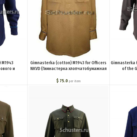
) M1943
Gimnasterka (cotton) M1943 for Officers
Gimnasterka (
дового и
NKVD (Гимнастерка хлопчатобумажная
of the 
обр. 1943 г.
для комначсостава обр. 1943 г. (НКВД))
(Гимн
69-U
M3-030-U
(начальств
$
75.0
per item
при НК