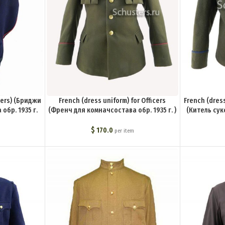
icers) (Бриджи
French (dress uniform) for Officers
French (dress
обр. 1935 г.
(Френч для комначсостава обр. 1935 г. )
(Китель су
66-U
M3-104-U
обр.
$
170.0
per item