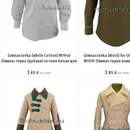
Gimnasterka (white Cotton) M1940
Gimnasterka (Wool) for O
(Гимнастерка (рубаха) летняя белая для
M1935 (Гимнастерка ком
рядового состава обр. 1940 г.
органов и войск НКВД обр. 
(милиция)) M3-062-U
098-U
$
65.0
$
85.0
per item
per item