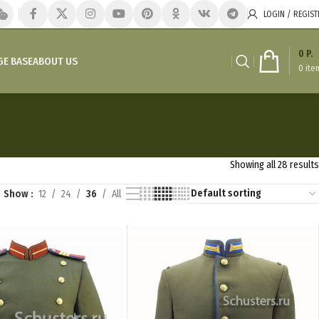
LOGIN / REGIST
0
P.
E BASE
ABOUT US
0
ite
Showing all 28 results
Show
12
24
36
All