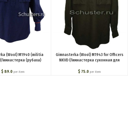
ka (Wool) M1940 (militia
Gimnasterka (Wool) M1943 for Officers
) (Гимнастерка (рубаха)
NKVD (Гимнастерка суконная для
я начсостава обр. 1940 г.
комначсостава обр. 1943 г.
лиция)) M3-068-U
(пограничные войска НКВД)) M3-046-U
$
89.0
$
75.0
per item
per item