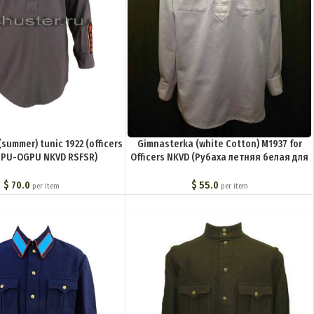
summer) tunic 1922 (officers
Gimnasterka (white Cotton) M1937 for
GPU-OGPU NKVD RSFSR)
Officers NKVD (Рубаха летняя белая для
астерка обр. 1922 г.
комначсостава обр. 1937 г. (НКВД)) M3-
ующего состава ГПУ-ОГПУ
029-U
$
70.0
$
55.0
per item
per item
ВД РСФСР)) M3-101-U