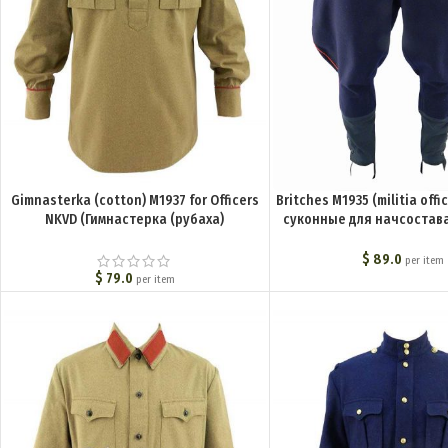
Gimnasterka (cotton) M1937 for Officers
Britches M1935 (militia off
NKVD (Гимнастерка (рубаха)
суконные для начсостава 
хлопчатобумажная для комначсостава
(милиция)) M3-0
обр. 1937 г. (НКВД)) M3-018-U
$
89.0
per item
$
79.0
per item