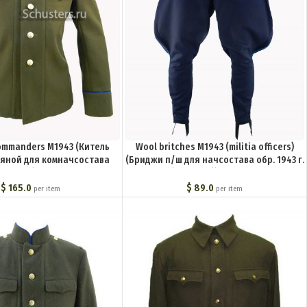
commanders M1943 (Китель
Wool britches M1943 (militia officers)
яной для комначсостава
(Бриджи п/ш для начсостава обр. 1943 г.
.1943 г.) M3-141-U
(милиция)) M3-061-U
$
165.0
$
89.0
per item
per item