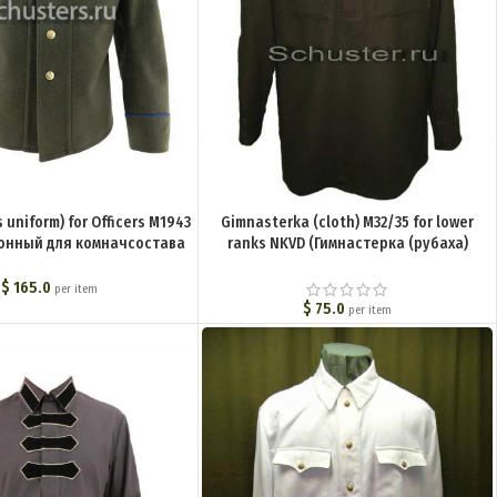
 uniform) for Officers M1943
Gimnasterka (cloth) M32/35 for lower
конный для комначсостава
ranks NKVD (Гимнастерка (рубаха)
 1943 г. ) M3-091-U
суконная для рядового состава обр.
32/35 г. (НКВД)) M3-045-U
$
165.0
per item
$
75.0
per item