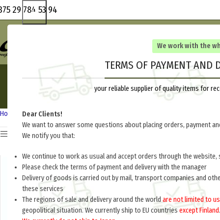
375 29 784 53 94
We work with the w
TERMS OF PAYMENT AND D
your reliable supplier of quality items for 
Home
Departments of the USSR 1918-1945
Uniforms
Dear Clients!
We want to answer some questions about placing orders, payment and
Show sidebar
We notify you that:
We continue to work as usual and accept orders through the website, 
Please check the terms of payment and delivery with the manager
Delivery of goods is carried out by mail, transport companies and oth
these services
The regions of sale and delivery around the world
are not limited to us
geopolitical situation. We currently ship to EU countries
except Finland