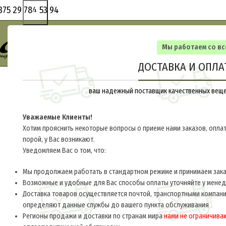
375 29 784 53 94
Мы работаем со в
ДОСТАВКА И ОПЛА
ваш надежный поставщик качественных вещей
Уважаемые Клиенты!
Хотим прояснить некоторые вопросы о приеме нами заказов, оплат
порой, у Вас возникают.
Уведомляем Вас о том, что:
Мы продолжаем работать в стандартном режиме и принимаем заказ
Возможные и удобные для Вас способы оплаты уточняйте у мене
Доставка товаров осуществляется почтой, транспортными компани
определяют данные службы до вашего пункта обслуживания
Регионы продажи и доставки по странам мира
нами не ограничива