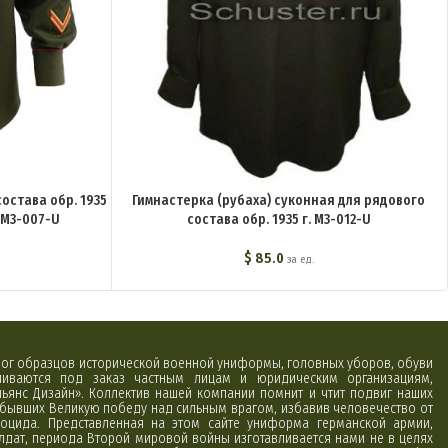
остава обр. 1935
Гимнастерка (рубаха) суконная для рядового
 M3-007-U
состава обр. 1935 г. M3-012-U
$
85.0
за ед.
алог образцов исторической военной униформы, головных уборов, обуви
вливаются под заказ частным лицам и юридическим организациям,
ьянс Дизайн». Коллектив нашей компании помнит и чтит подвиг наших
обывших Великую победу над сильным врагом, избавив человечество от
оцида. Представленная на этом сайте униформа германской армии,
лдат, периода Второй мировой войны изготавливается нами не в целях