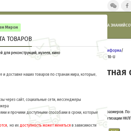
ГЛАВНАЯ
НАШИ НОВОСТИ
АКЦИИ И СКИДКИ
КАТАЛОГ
БАЗА ЗНАНИЙ
СО
сем Миром
ТА ТОВАРОВ
Главная
РСФСР-СССР 1918-1945
Униформа
 для реконструкций, музеев, кино
Телогрейка ватная обр. 1932 г. M3-110-U
Телогрейка ватная о
е и доставке наших товаров по странам мира, которые,
M3-110-U
$
130.0
за ед.
ы через сайт, социальные сети, мессенджеры
джера
Изготавливаем телогрейки любых размеров. По
ями и прочими доступными способами в сроки, которые
Утверждена Комитетом по стандартизации НКЛП 
ются
, но их
доступность может меняться
в зависимости