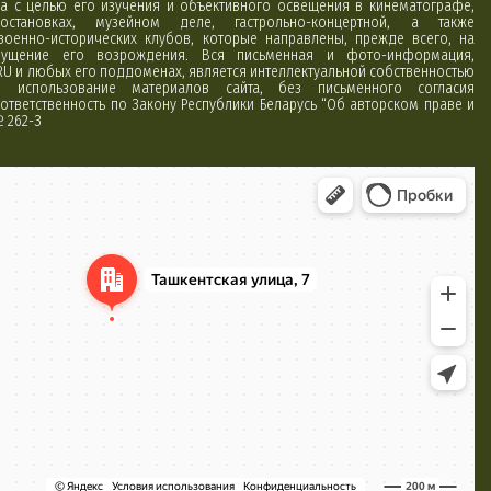
а с целью его изучения и объективного освещения в кинематографе,
постановках, музейном деле, гастрольно-концертной, а также
 военно-исторических клубов, которые направлены, прежде всего, на
ущение его возрождения. Вся письменная и фото-информация,
RU и любых его поддоменах, является интеллектуальной собственностью
использование материалов сайта, без письменного согласия
ответственность по Закону Республики Беларусь “Об авторском праве и
№ 262-З