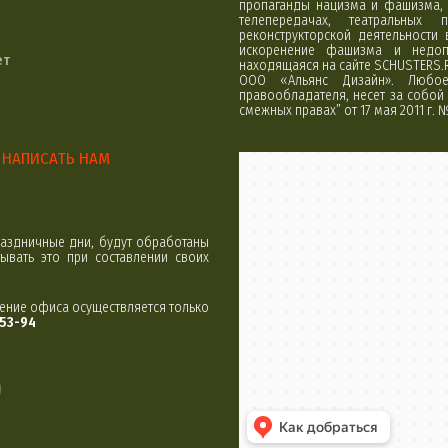
пропаганды нацизма и фашизма, 
телепередачах, театральных 
реконструкторской деятельности
искоренение фашизма и недоп
ет
находящаяся на сайте SCHUSTERS.
ООО «Альянс Дизайн». Любое 
правообладателя, несет за собой 
смежных правах” от 17 мая 2011 г. 
НАПИСАТЬ НАМ
Минск
Яндекс Карты
аздничные дни, будут обработаны
вать это при составлении своих
щение офиса осуществляется только
-53-94