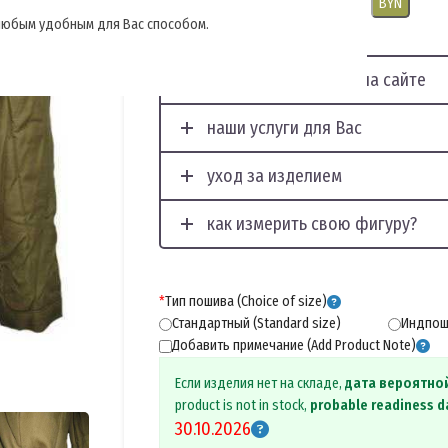
USD
EUR
CNY
RUB
PLN
BYN
, любым удобным для Вас способом.
отображение фото на сайте
наши услуги для Вас
уход за изделием
как измерить свою фигуру?
*
Тип пошива (Choice of size)
Стандартный (Standard size)
Индпоши
Добавить примечание (Add Product Note)
Если изделия нет на складе,
дата вероятно
product is not in stock,
probable readiness d
30.10.2026