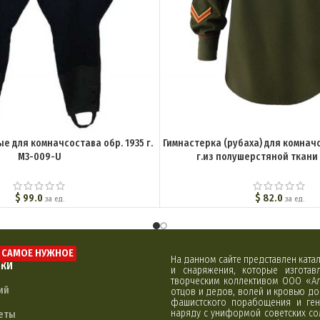
е для комначсостава обр. 1935 г.
Гимнастерка (рубаха) для комначс
M3-009-U
г.из полушерстяной ткани
$
99.0
$
82.0
за ед.
за ед.
САМОЕ НУЖНОЕ
На данном сайте представлен кат
ЛКИ
и снаряжения, которые изгота
творческим коллективом ООО «Ал
ий
отцов и дедов, волей и кровью д
фашистского порабощения и ген
наряду с униформой советских со
еты