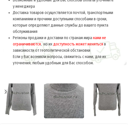
Возможные и удобные для Вас способы оплаты уточняйте
у менеджера
Доставка товаров осуществляется почтой, транспортными
компаниями и прочими доступными способами в сроки,
которые определяют данные службы до вашего пункта
обслуживания
Регионы продажи и доставки по странам мира
нами не
ограничиваются
, но их
доступность может меняться
в
зависимости от геополитической обстановки
Если у Вас возникли вопросы, свяжитесь с нами, для их
уточнения, любым удобным для Вас способом.