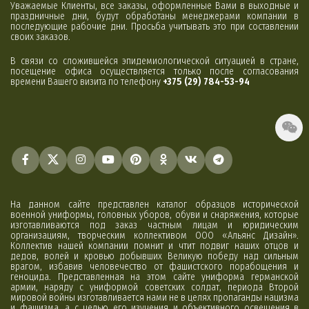
Уважаемые Клиенты, все заказы, оформленные Вами в выходные и
праздничные дни, будут обработаны менеджерами компании в
последующие рабочие дни. Просьба учитывать это при составлении
своих заказов.
В связи со сложившейся эпидемиологической ситуацией в стране,
посещение офиса осуществляется только после согласования
времени Вашего визита по телефону
+375 (29) 784-53-94
На данном сайте представлен каталог образцов исторической
военной униформы, головных уборов, обуви и снаряжения, которые
изготавливаются под заказ частным лицам и юридическим
организациям, творческим коллективом ООО «Альянс Дизайн».
Коллектив нашей компании помнит и чтит подвиг наших отцов и
дедов, волей и кровью добывших Великую победу над сильным
врагом, избавив человечество от фашистского порабощения и
геноцида. Представленная на этом сайте униформа германской
армии, наряду с униформой советских солдат, периода Второй
мировой войны изготавливается нами не в целях пропаганды нацизма
и фашизма, а с целью его изучения и объективного освещения в