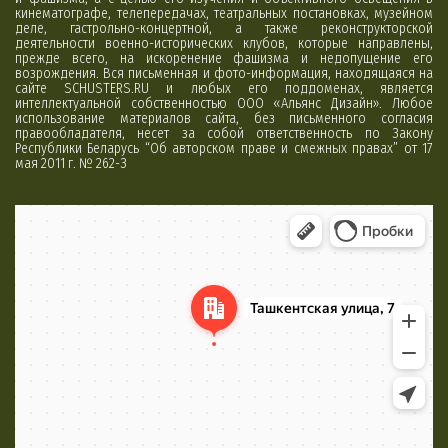
кинематографе, телепередачах, театральных постановках, музейном
деле, гастрольно-концертной, а также реконструкторской
деятельности военно-исторических клубов, которые направлены,
прежде всего, на искоренение фашизма и недопущение его
возрождения. Вся письменная и фото-информация, находящаяся на
сайте SCHUSTERS.RU и любых его поддоменах, является
интеллектуальной собственностью ООО «Альянс Дизайн». Любое
использование материалов сайта, без письменного согласия
правообладателя, несет за собой ответственность по Закону
Республики Беларусь “Об авторском праве и смежных правах” от 17
мая 2011 г. № 262-З
Минск
Яндекс Карты