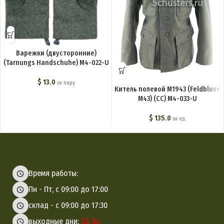
Варежки (двусторонние)
(Tarnungs Handschuhe) M4-022-U
$
13.0
за пару
Китель полевой М1943 (Feldbluse
M43) (СС) M4-033-U
$
135.0
за ед.
Время работы:
Пн - Пт, с 09:00 до 17:00
склад - с 09:00 до 17:30
выходные дни:
Сб, Вс