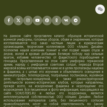
На данном сайте представлен каталог образцов исторической
военной униформы, головных уборов, обуви и снаряжения, которые
изготавливаются под заказ частным лицам и юридическим
организациям, творческим коллективом ООО «Альянс Дизайн».
Коллектив нашей компании помнит и чтит подвиг наших отцов и
дедов, волей и кровью добывших Великую победу над сильным
врагом, избавив человечество от фашистского порабощения и
геноцида. Представленная на этом сайте униформа германской
армии, наряду с униформой советских солдат, периода Второй
мировой войны изготавливается нами не в целях пропаганды нацизма
и фашизма, а с целью его изучения и объективного освещения в
кинематографе, телепередачах, театральных постановках, музейном
деле, гастрольно-концертной, а также реконструкторской
деятельности военно-исторических клубов, которые направлены,
прежде всего, на искоренение фашизма и недопущение его
возрождения. Вся письменная и фото-информация, находящаяся на
сайте SCHUSTERS.RU и любых его поддоменах, является
интеллектуальной собственностью ООО «Альянс Дизайн». Любое
использование материалов сайта, без письменного согласия
правообладателя, несет за собой ответственность по Закону