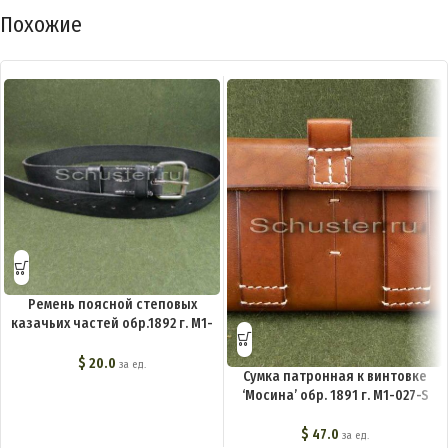
Похожие
Ремень поясной степовых
казачьих частей обр.1892 г. M1-
017-S
$
20.0
за ед.
Сумка патронная к винтовке
‘Мосина’ обр. 1891 г. M1-027-S
$
47.0
за ед.