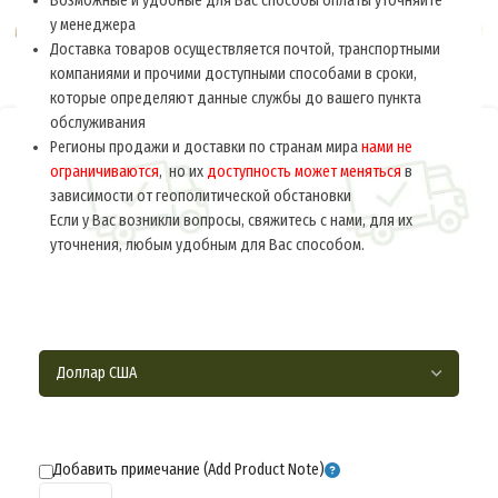
Возможные и удобные для Вас способы оплаты уточняйте
у менеджера
Доставка товаров осуществляется почтой, транспортными
компаниями и прочими доступными способами в сроки,
которые определяют данные службы до вашего пункта
обслуживания
Регионы продажи и доставки по странам мира
нами не
Главная
Россия 1914-1917
Снаряжение
ограничиваются
, но их
доступность может меняться
в
зависимости от геополитической обстановки
Сумка патронная к винтовке ‘Мосина’ обр.
Если у Вас возникли вопросы, свяжитесь с нами, для их
1891 г. (кавалерийская) M1-015-S
уточнения, любым удобным для Вас способом.
$
50.0
за ед.
Ручная работа.
Добавить примечание (Add Product Note)