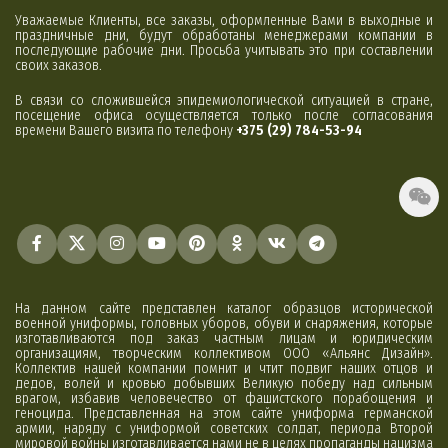
Уважаемые Клиенты, все заказы, оформленные Вами в выходные и
праздничные дни, будут обработаны менеджерами компании в
последующие рабочие дни. Просьба учитывать это при составлении
своих заказов.
В связи со сложившейся эпидемиологической ситуацией в стране,
посещение офиса осуществляется только после согласования
времени Вашего визита по телефону
+375 (29) 784-53-94
На данном сайте представлен каталог образцов исторической
военной униформы, головных уборов, обуви и снаряжения, которые
изготавливаются под заказ частным лицам и юридическим
организациям, творческим коллективом ООО «Альянс Дизайн».
Коллектив нашей компании помнит и чтит подвиг наших отцов и
дедов, волей и кровью добывших Великую победу над сильным
врагом, избавив человечество от фашистского порабощения и
геноцида. Представленная на этом сайте униформа германской
армии, наряду с униформой советских солдат, периода Второй
мировой войны изготавливается нами не в целях пропаганды нацизма