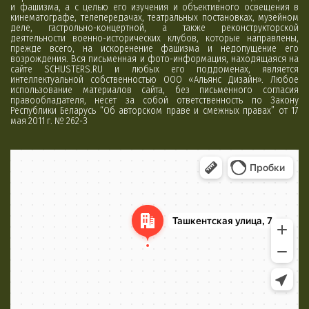
и фашизма, а с целью его изучения и объективного освещения в
кинематографе, телепередачах, театральных постановках, музейном
деле, гастрольно-концертной, а также реконструкторской
деятельности военно-исторических клубов, которые направлены,
прежде всего, на искоренение фашизма и недопущение его
возрождения. Вся письменная и фото-информация, находящаяся на
сайте SCHUSTERS.RU и любых его поддоменах, является
интеллектуальной собственностью ООО «Альянс Дизайн». Любое
использование материалов сайта, без письменного согласия
правообладателя, несет за собой ответственность по Закону
Республики Беларусь “Об авторском праве и смежных правах” от 17
мая 2011 г. № 262-З
Минск
Яндекс Карты