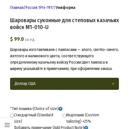
Главная
Россия 1914-1917
Униформа
Шаровары суконные для степовых казачьих
войск M1-010-U
$
99.0
за ед.
Шаровары изготавливаем с лампасами — алого, светло-синего,
желтого и малинового цвета, соответствующего
определенному казачьему войску России.Цвет лампаса и
ширину указывайте в примечаниях, при оформлении заказа.
*
Тип пошива (Choice of size)
Стандартный (Standard
Индпошив (Custom
size)
tailoring) +25%
Добавить примечание (Add Product Note)