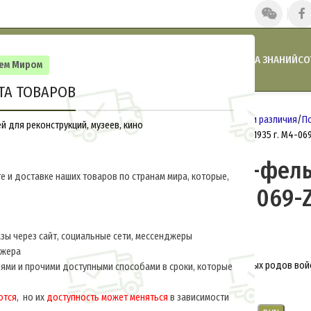
ГЛАВНАЯ
НАШИ НОВОСТИ
АКЦИИ И СКИДКИ
КАТАЛОГ
БАЗА ЗНАНИЙ
СО
сем Миром
ТА ТОВАРОВ
Главная
Германия 1933-1945
Знаки различия
П
 для реконструкций, музеев, кино
Погоны штабс-фельдфебеля обр.1935 г. M4-06
Погоны штабс-фел
е и доставке наших товаров по странам мира, которые,
обр.1935 г. M4-069-
$
27.0
за пару
ы через сайт, социальные сети, мессенджеры
джера
Изготавливаем с расцветками любых родов вой
ями и прочими доступными способами в сроки, которые
указывайте в примечаниях.
ются
, но их
доступность может меняться
в зависимости