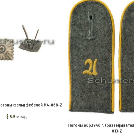
 погоны фельдфебелей M4-068-Z
$
5.5
за пару
Погоны обр.1940 г. (разведывате
013-Z