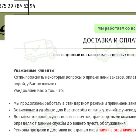
375 29 784 53 94
Мы работаем со в
ДОСТАВКА И ОПЛА
ваш надежный поставщик качественных вещей
Уважаемые Клиенты!
Хотим прояснить некоторые вопросы о приеме нами заказов, оплат
порой, у Вас возникают.
Уведомляем Вас о том, что:
Мы продолжаем работать в стандартном режиме и принимаем заказ
Возможные и удобные для Вас способы оплаты уточняйте у мене
Доставка товаров осуществляется почтой, транспортными компани
определяют данные службы до вашего пункта обслуживания
Регионы продажи и доставки по странам мира
нами не ограничива