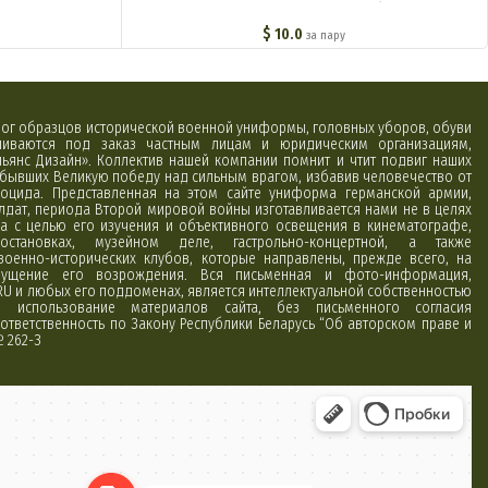
мотоциклетные подразделения) M4-004-Z
$
10.0
за пару
алог образцов исторической военной униформы, головных уборов, обуви
вливаются под заказ частным лицам и юридическим организациям,
ьянс Дизайн». Коллектив нашей компании помнит и чтит подвиг наших
обывших Великую победу над сильным врагом, избавив человечество от
оцида. Представленная на этом сайте униформа германской армии,
лдат, периода Второй мировой войны изготавливается нами не в целях
а с целью его изучения и объективного освещения в кинематографе,
постановках, музейном деле, гастрольно-концертной, а также
 военно-исторических клубов, которые направлены, прежде всего, на
ущение его возрождения. Вся письменная и фото-информация,
RU и любых его поддоменах, является интеллектуальной собственностью
использование материалов сайта, без письменного согласия
ответственность по Закону Республики Беларусь “Об авторском праве и
№ 262-З