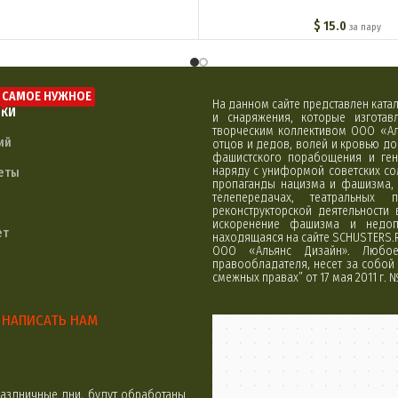
$
15.0
за пару
САМОЕ НУЖНОЕ
На данном сайте представлен кат
ЛКИ
и снаряжения, которые изгота
творческим коллективом ООО «Ал
ий
отцов и дедов, волей и кровью д
фашистского порабощения и ген
наряду с униформой советских со
еты
пропаганды нацизма и фашизма, 
телепередачах, театральных 
реконструкторской деятельности
искоренение фашизма и недоп
ет
находящаяся на сайте SCHUSTERS.
ООО «Альянс Дизайн». Любое 
правообладателя, несет за собой 
смежных правах” от 17 мая 2011 г. 
НАПИСАТЬ НАМ
Минск
Яндекс Карты
аздничные дни, будут обработаны