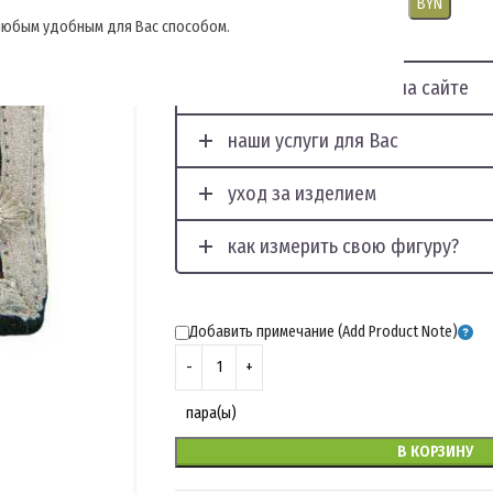
USD
EUR
CNY
RUB
PLN
BYN
, любым удобным для Вас способом.
отображение фото на сайте
наши услуги для Вас
уход за изделием
как измерить свою фигуру?
Добавить примечание (Add Product Note)
пара(ы)
В КОРЗИНУ