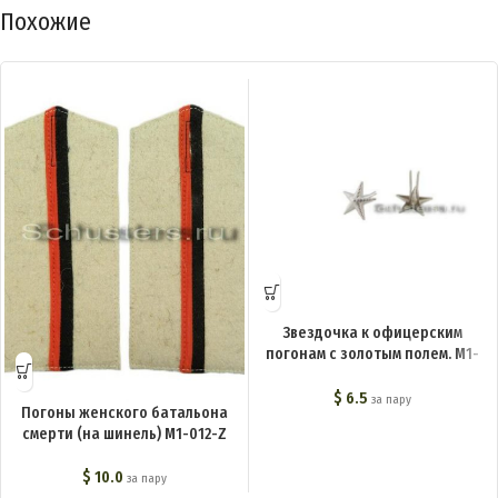
Похожие
Звездочка к офицерским
погонам с золотым полем. M1-
007-Z
$
6.5
за пару
Погоны женского батальона
смерти (на шинель) M1-012-Z
$
10.0
за пару