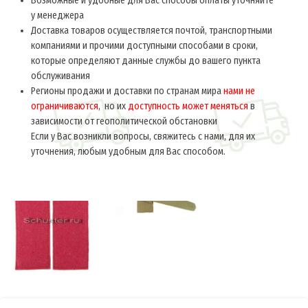
Возможные и удобные для Вас способы оплаты уточняйте
у менеджера
Доставка товаров осуществляется почтой, транспортными
компаниями и прочими доступными способами в сроки,
которые определяют данные службы до вашего пункта
обслуживания
Регионы продажи и доставки по странам мира
нами не
ограничиваются
, но их
доступность может меняться
в
зависимости от геополитической обстановки
Если у Вас возникли вопросы, свяжитесь с нами, для их
уточнения, любым удобным для Вас способом.