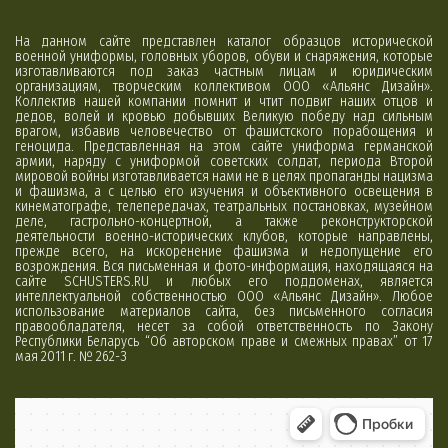
На данном сайте представлен каталог образцов исторической
военной униформы, головных уборов, обуви и снаряжения, которые
изготавливаются под заказ частным лицам и юридическим
организациям, творческим коллективом ООО «Альянс Дизайн».
Коллектив нашей компании помнит и чтит подвиг наших отцов и
дедов, волей и кровью добывших Великую победу над сильным
врагом, избавив человечество от фашистского порабощения и
геноцида. Представленная на этом сайте униформа германской
армии, наряду с униформой советских солдат, периода Второй
мировой войны изготавливается нами не в целях пропаганды нацизма
и фашизма, а с целью его изучения и объективного освещения в
кинематографе, телепередачах, театральных постановках, музейном
деле, гастрольно-концертной, а также реконструкторской
деятельности военно-исторических клубов, которые направлены,
прежде всего, на искоренение фашизма и недопущение его
возрождения. Вся письменная и фото-информация, находящаяся на
сайте SCHUSTERS.RU и любых его поддоменах, является
интеллектуальной собственностью ООО «Альянс Дизайн». Любое
использование материалов сайта, без письменного согласия
правообладателя, несет за собой ответственность по Закону
Республики Беларусь “Об авторском праве и смежных правах” от 17
мая 2011 г. № 262-З
Минск
Яндекс Карты