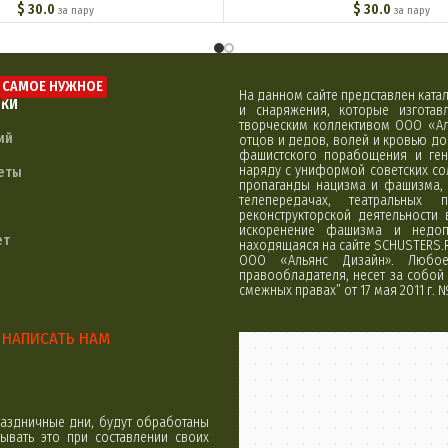
$
30.0
$
30.0
за пару
за пару
САМОЕ НУЖНОЕ
На данном сайте представлен кат
ЛКИ
и снаряжения, которые изгота
творческим коллективом ООО «Ал
ий
отцов и дедов, волей и кровью д
фашистского порабощения и ген
наряду с униформой советских со
еты
пропаганды нацизма и фашизма, 
телепередачах, театральных 
реконструкторской деятельности
искоренение фашизма и недоп
ет
находящаяся на сайте SCHUSTERS.
ООО «Альянс Дизайн». Любое 
правообладателя, несет за собой 
смежных правах” от 17 мая 2011 г. 
НАПИСАТЬ НАМ
Минск
Яндекс Карты
аздничные дни, будут обработаны
вать это при составлении своих