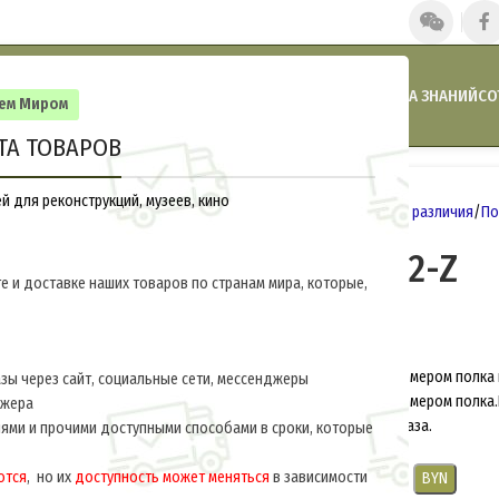
ГЛАВНАЯ
НАШИ НОВОСТИ
АКЦИИ И СКИДКИ
КАТАЛОГ
БАЗА ЗНАНИЙ
СО
сем Миром
ТА ТОВАРОВ
 для реконструкций, музеев, кино
Главная
Германия 1914-1918
Знаки различия
По
Погоны M2-002-Z
е и доставке наших товаров по странам мира, которые,
$
30.0
за пару
Изготавливаем погоны с любым номером полка 
ы через сайт, социальные сети, мессенджеры
Изготавливаем погоны с любым номером полка.
джера
примечаниях, при оформлении заказа.
ями и прочими доступными способами в сроки, которые
ются
, но их
доступность может меняться
в зависимости
USD
EUR
CNY
RUB
PLN
BYN