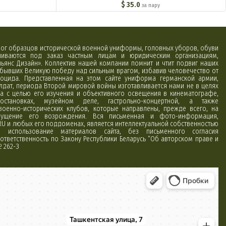
$
35.0
за пару
алог образцов исторической военной униформы, головных уборов, обуви
вливаются под заказ частным лицам и юридическим организациям,
ьянс Дизайн». Коллектив нашей компании помнит и чтит подвиг наших
обывших Великую победу над сильным врагом, избавив человечество от
оцида. Представленная на этом сайте униформа германской армии,
лдат, периода Второй мировой войны изготавливается нами не в целях
а с целью его изучения и объективного освещения в кинематографе,
постановках, музейном деле, гастрольно-концертной, а также
 военно-исторических клубов, которые направлены, прежде всего, на
ущение его возрождения. Вся письменная и фото-информация,
RU и любых его поддоменах, является интеллектуальной собственностью
использование материалов сайта, без письменного согласия
ответственность по Закону Республики Беларусь “Об авторском праве и
№ 262-З