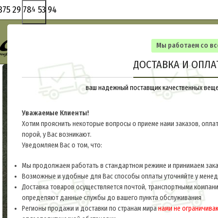
375 29 784 53 94
Мы работаем со в
ДОСТАВКА И ОПЛА
ваш надежный поставщик качественных вещей
Уважаемые Клиенты!
Хотим прояснить некоторые вопросы о приеме нами заказов, оплат
порой, у Вас возникают.
Уведомляем Вас о том, что:
Мы продолжаем работать в стандартном режиме и принимаем заказ
Возможные и удобные для Вас способы оплаты уточняйте у мене
Доставка товаров осуществляется почтой, транспортными компани
определяют данные службы до вашего пункта обслуживания
Регионы продажи и доставки по странам мира
нами не ограничива