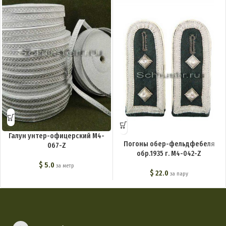
Галун унтер-офицерский M4-
Погоны обер-фельдфебеля
067-Z
обр.1935 г. M4-042-Z
$
5.0
за метр
$
22.0
за пару