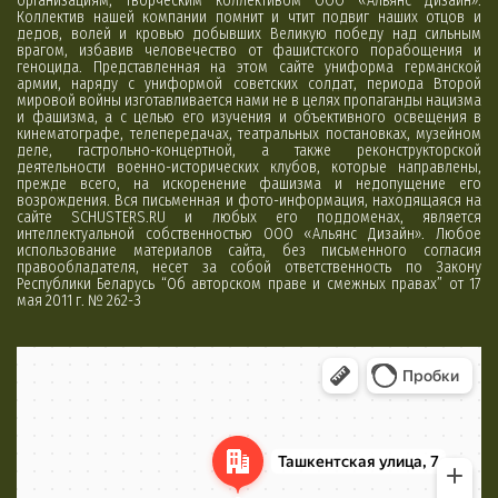
организациям, творческим коллективом ООО «Альянс Дизайн».
Коллектив нашей компании помнит и чтит подвиг наших отцов и
дедов, волей и кровью добывших Великую победу над сильным
врагом, избавив человечество от фашистского порабощения и
геноцида. Представленная на этом сайте униформа германской
армии, наряду с униформой советских солдат, периода Второй
мировой войны изготавливается нами не в целях пропаганды нацизма
и фашизма, а с целью его изучения и объективного освещения в
кинематографе, телепередачах, театральных постановках, музейном
деле, гастрольно-концертной, а также реконструкторской
деятельности военно-исторических клубов, которые направлены,
прежде всего, на искоренение фашизма и недопущение его
возрождения. Вся письменная и фото-информация, находящаяся на
сайте SCHUSTERS.RU и любых его поддоменах, является
интеллектуальной собственностью ООО «Альянс Дизайн». Любое
использование материалов сайта, без письменного согласия
правообладателя, несет за собой ответственность по Закону
Республики Беларусь “Об авторском праве и смежных правах” от 17
мая 2011 г. № 262-З
Минск
Яндекс Карты