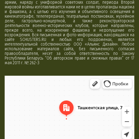
армии, наряду с униформой советских солдат, периода Второй
мировой войны изготавливается нами не в целях пропаганды нацизма
и фашизма, а с целью его изучения и объективного освещения в
кинематографе, телепередачах, театральных постановках, музейном
деле, гастрольно-концертной, а также реконструкторской
деятельности военно-исторических клубов, которые направлены,
прежде всего, на искоренение фашизма и недопущение его
возрождения. Вся письменная и фото-информация, находящаяся на
сайте SCHUSTERS.RU и любых его поддоменах, является
интеллектуальной собственностью ООО «Альянс Дизайн». Любое
использование материалов сайта, без письменного согласия
правообладателя, несет за собой ответственность по Закону
Республики Беларусь “Об авторском праве и смежных правах” от 17
мая 2011 г. № 262-З
Минск
Яндекс Карты