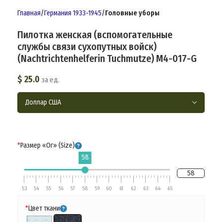
Главная
Германия 1933-1945
Головные уборы
Пилотка женская (вспомогательные
службы связи сухопутных войск)
(Nachtrichtenhelferin Tuchmutze) M4-017-G
$
25.0
за ед.
*
Размер «Ог» (Size)
58
58
53
54
55
56
57
58
59
60
61
62
63
64
65
*
Цвет ткани