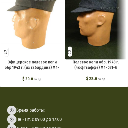
Офицерское полевое кепи
Полевое кепи обр. 1943 г.
обр.1943 г. (из габардина) M4-
(люфтваффе) M4-031-G
034-G
$
28.0
$
30.0
за ед.
за ед.
Время работы:
Пн - Пт, с 09:00 до 17:00