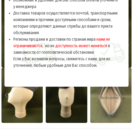
Возможные и удобные для Вас способы оплаты уточняйте
у менеджера
Доставка товаров осуществляется почтой, транспортными
компаниями и прочими доступными способами в сроки,
которые определяют данные службы до вашего пункта
обслуживания
Регионы продажи и доставки по странам мира
нами не
ограничиваются
, но их
доступность может меняться
в
зависимости от геополитической обстановки
Если у Вас возникли вопросы, свяжитесь с нами, для их
уточнения, любым удобным для Вас способом.