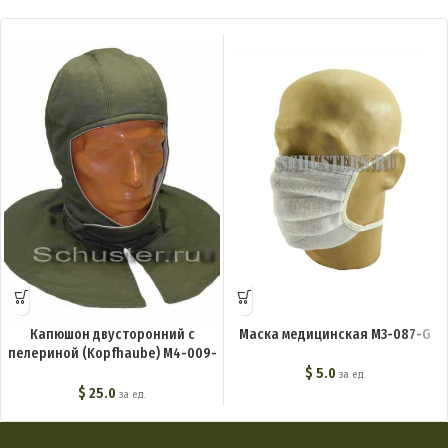
Капюшон двусторонний с
Маска медицинская M3-087-G
пелериной (Kopfhaube) M4-009-
G
$
5.0
за ед.
$
25.0
за ед.