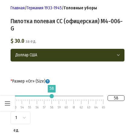
Главная
Германия 1933-1945
Головные уборы
Пилотка полевая СС (офицерская) M4-006-
G
$
30.0
за ед.
*
Размер «Ог» (Size)
58
58
53
54
55
56
57
58
59
60
61
62
63
64
65
ед.