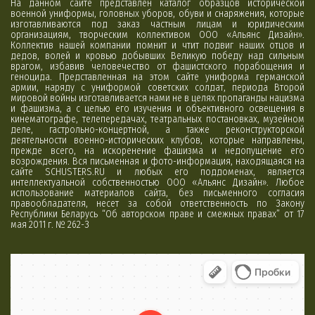
На данном сайте представлен каталог образцов исторической
военной униформы, головных уборов, обуви и снаряжения, которые
изготавливаются под заказ частным лицам и юридическим
организациям, творческим коллективом ООО «Альянс Дизайн».
Коллектив нашей компании помнит и чтит подвиг наших отцов и
дедов, волей и кровью добывших Великую победу над сильным
врагом, избавив человечество от фашистского порабощения и
геноцида. Представленная на этом сайте униформа германской
армии, наряду с униформой советских солдат, периода Второй
мировой войны изготавливается нами не в целях пропаганды нацизма
и фашизма, а с целью его изучения и объективного освещения в
кинематографе, телепередачах, театральных постановках, музейном
деле, гастрольно-концертной, а также реконструкторской
деятельности военно-исторических клубов, которые направлены,
прежде всего, на искоренение фашизма и недопущение его
возрождения. Вся письменная и фото-информация, находящаяся на
сайте SCHUSTERS.RU и любых его поддоменах, является
интеллектуальной собственностью ООО «Альянс Дизайн». Любое
использование материалов сайта, без письменного согласия
правообладателя, несет за собой ответственность по Закону
Республики Беларусь “Об авторском праве и смежных правах” от 17
мая 2011 г. № 262-З
Минск
Яндекс Карты