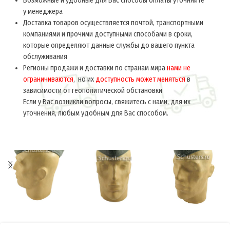
Возможные и удобные для Вас способы оплаты уточняйте
у менеджера
Доставка товаров осуществляется почтой, транспортными
компаниями и прочими доступными способами в сроки,
которые определяют данные службы до вашего пункта
обслуживания
Регионы продажи и доставки по странам мира
нами не
ограничиваются
, но их
доступность может меняться
в
зависимости от геополитической обстановки
Если у Вас возникли вопросы, свяжитесь с нами, для их
уточнения, любым удобным для Вас способом.