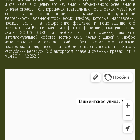
и фашизма, а с целью его изучения и объективного освещения в
кинематографе, телепередачах, театральных постановках, музейном
деле, гастрольно-концертной, а также реконструкторской
деятельности военно-исторических клубов, которые направлены,
прежде всего, на искоренение фашизма и недопущение его
возрождения. Вся письменная и фото-информация, находящаяся на
сайте SCHUSTERS.RU и любых его поддоменах, является
интеллектуальной собственностью ООО «Альянс Дизайн». Любое
использование материалов сайта, без письменного согласия
правообладателя, несет за собой ответственность по Закону
Республики Беларусь “Об авторском праве и смежных правах” от 17
мая 2011 г. № 262-З
Минск
Яндекс Карты