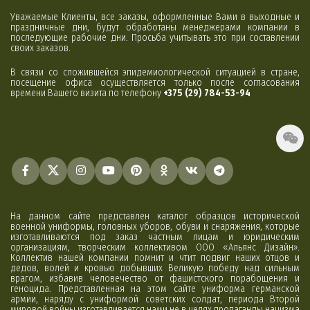
Уважаемые Клиенты, все заказы, оформленные Вами в выходные и
праздничные дни, будут обработаны менеджерами компании в
последующие рабочие дни. Просьба учитывать это при составлении
своих заказов.
В связи со сложившейся эпидемиологической ситуацией в стране,
посещение офиса осуществляется только после согласования
времени Вашего визита по телефону
+375 (29) 784-53-94
На данном сайте представлен каталог образцов исторической
военной униформы, головных уборов, обуви и снаряжения, которые
изготавливаются под заказ частным лицам и юридическим
организациям, творческим коллективом ООО «Альянс Дизайн».
Коллектив нашей компании помнит и чтит подвиг наших отцов и
дедов, волей и кровью добывших Великую победу над сильным
врагом, избавив человечество от фашистского порабощения и
геноцида. Представленная на этом сайте униформа германской
армии, наряду с униформой советских солдат, периода Второй
мировой войны изготавливается нами не в целях пропаганды нацизма