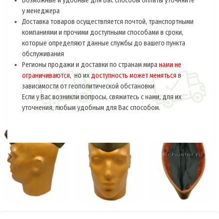
Возможные и удобные для Вас способы оплаты уточняйте
у менеджера
Доставка товаров осуществляется почтой, транспортными
компаниями и прочими доступными способами в сроки,
которые определяют данные службы до вашего пункта
обслуживания
Регионы продажи и доставки по странам мира
нами не
ограничиваются
, но их
доступность может меняться
в
зависимости от геополитической обстановки
Если у Вас возникли вопросы, свяжитесь с нами, для их
уточнения, любым удобным для Вас способом.