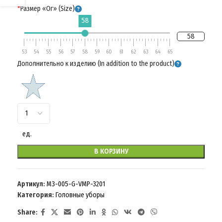
*
Размер «Ог» (Size)
58
58
53
54
55
56
57
58
59
60
61
62
63
64
65
Дополнительно к изделию (In addition to the product)
ед.
В КОРЗИНУ
Артикул:
M3-005-G-VMP-3201
Категория:
Головные уборы
Share: