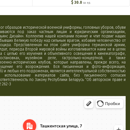
$
30.0
за ед.
алог образцов исторической военной униформы, головных уборов, обуви
вливаются под заказ частным лицам и юридическим организациям,
ьянс Дизайн». Коллектив нашей компании помнит и чтит подвиг наших
обывших Великую победу над сильным врагом, избавив человечество от
оцида. Представленная на этом сайте униформа германской армии,
лдат, периода Второй мировой войны изготавливается нами не в целях
а с целью его изучения и объективного освещения в кинематографе,
постановках, музейном деле, гастрольно-концертной, а также
 военно-исторических клубов, которые направлены, прежде всего, на
ущение его возрождения. Вся письменная и фото-информация,
RU и любых его поддоменах, является интеллектуальной собственностью
использование материалов сайта, без письменного согласия
ответственность по Закону Республики Беларусь “Об авторском праве и
№ 262-З