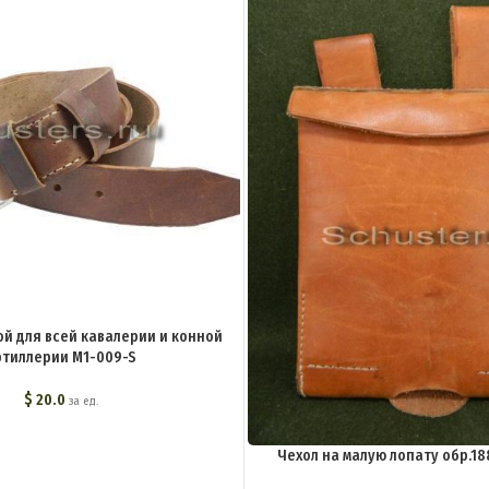
й для всей кавалерии и конной
ртиллерии M1-009-S
$
20.0
за ед.
Чехол на малую лопату обр.188