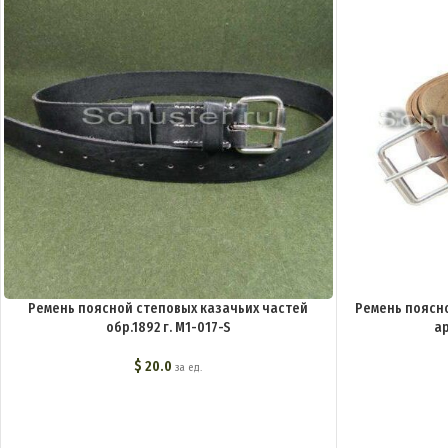
Ремень поясной степовых казачьих частей
Ремень поясно
обр.1892 г. M1-017-S
а
$
20.0
за ед.