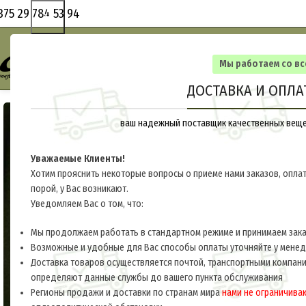
375 29 784 53 94
Мы работаем со в
ДОСТАВКА И ОПЛА
ваш надежный поставщик качественных вещей
Уважаемые Клиенты!
Хотим прояснить некоторые вопросы о приеме нами заказов, оплат
порой, у Вас возникают.
Уведомляем Вас о том, что:
Мы продолжаем работать в стандартном режиме и принимаем заказ
Возможные и удобные для Вас способы оплаты уточняйте у мене
Доставка товаров осуществляется почтой, транспортными компани
определяют данные службы до вашего пункта обслуживания
Регионы продажи и доставки по странам мира
нами не ограничива