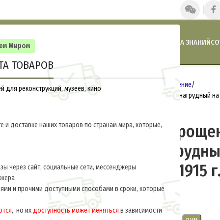
ГЛАВНАЯ
НАШИ НОВОСТИ
АКЦИИ И СКИДКИ
КАТАЛОГ
БАЗА ЗНАНИЙ
СО
сем Миром
ТА ТОВАРОВ
Главная
Россия 1914-1917
Снаряжение
 для реконструкций, музеев, кино
Патронташ упрощенный пехотный нагрудный на 3
036-S
е и доставке наших товаров по странам мира, которые,
Патронташ упроще
пехотный нагрудны
патронов обр.1915 г
ы через сайт, социальные сети, мессенджеры
джера
ями и прочими доступными способами в сроки, которые
$
15.0
за ед.
ются
, но их
доступность может меняться
в зависимости