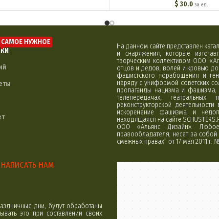
$
30.0
за ед.
САМОЕ НУЖНОЕ
На данном сайте представлен кат
ЛКИ
и снаряжения, которые изгота
творческим коллективом ООО «Ал
ий
отцов и дедов, волей и кровью д
фашистского порабощения и ген
наряду с униформой советских со
еты
пропаганды нацизма и фашизма, 
телепередачах, театральных 
реконструкторской деятельности
искоренение фашизма и недоп
ет
находящаяся на сайте SCHUSTERS.
ООО «Альянс Дизайн». Любое 
правообладателя, несет за собой 
смежных правах” от 17 мая 2011 г. 
НАПИСАТЬ НАМ
Минск
Яндекс Карты
аздничные дни, будут обработаны
вать это при составлении своих