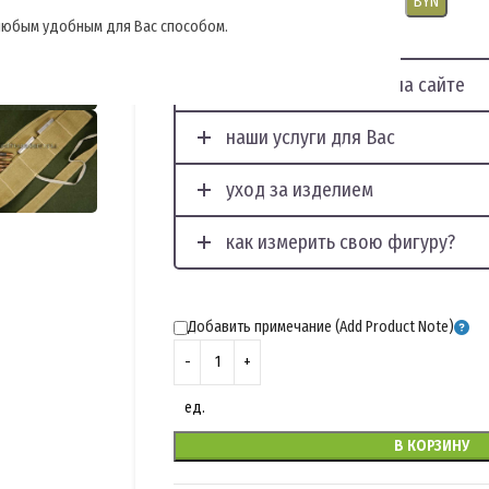
USD
EUR
CNY
RUB
PLN
BYN
, любым удобным для Вас способом.
отображение фото на сайте
наши услуги для Вас
уход за изделием
как измерить свою фигуру?
Добавить примечание (Add Product Note)
ед.
В КОРЗИНУ