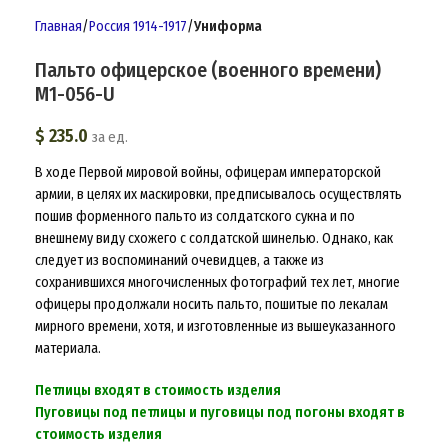
Главная
Россия 1914-1917
Униформа
Пальто офицерское (военного времени)
M1-056-U
$
235.0
за ед.
В ходе Первой мировой войны, офицерам императорской
армии, в целях их маскировки, предписывалось осуществлять
пошив форменного пальто из солдатского сукна и по
внешнему виду схожего с солдатской шинелью. Однако, как
следует из воспоминаний очевидцев, а также из
сохранившихся многочисленных фотографий тех лет, многие
офицеры продолжали носить пальто, пошитые по лекалам
мирного времени, хотя, и изготовленные из вышеуказанного
материала.
Петлицы входят в стоимость изделия
Пуговицы под петлицы и пуговицы под погоны входят в
стоимость изделия