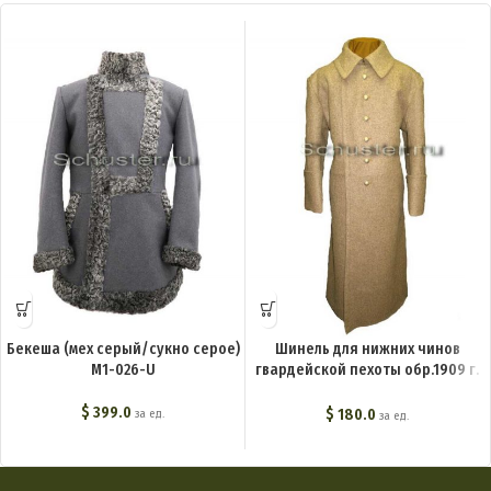
Бекеша (мех серый/сукно серое)
Шинель для нижних чинов
M1-026-U
гвардейской пехоты обр.1909 г.
M1-011-U
$
399.0
$
180.0
за ед.
за ед.