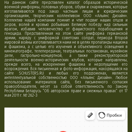
На данном сайте представлен каталог образцов исторической
военной униформы, головных уборов, обуви и снаряжения, которые
изготавливаются под заказ частным лицам и юридическим
организациям, творческим коллективом ООО «Альянс Дизайн».
Коллектив нашей компании помнит и чтит подвиг наших отцов и
дедов, волей и кровью добывших Великую победу над сильным
врагом, избавив человечество от фашистского порабощения и
геноцида. Представленная на этом сайте униформа германской
армии, наряду с униформой советских солдат, периода Второй
мировой войны изготавливается нами не в целях пропаганды нацизма
и фашизма, а с целью его изучения и объективного освещения в
кинематографе, телепередачах, театральных постановках, музейном
деле, гастрольно-концертной, а также реконструкторской
деятельности военно-исторических клубов, которые направлены,
прежде всего, на искоренение фашизма и недопущение его
возрождения. Вся письменная и фото-информация, находящаяся на
сайте SCHUSTERS.RU и любых его поддоменах, является
интеллектуальной собственностью ООО «Альянс Дизайн». Любое
использование материалов сайта, без письменного согласия
правообладателя, несет за собой ответственность по Закону
Республики Беларусь “Об авторском праве и смежных правах” от 17
мая 2011 г. № 262-З
Минск
Яндекс Карты