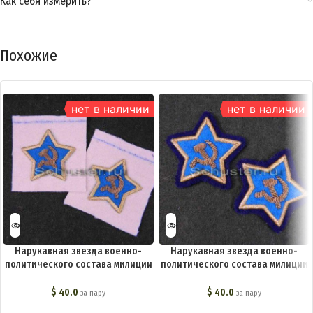
Как себя измерить?
Похожие
нет в наличии
нет в наличии
Нарукавная звезда военно-
Нарукавная звезда военно-
политического состава милиции
политического состава милиции
обр. 1935 г. (для белых рубах и
обр. 1935 г. M3-169-Z
кителей) M3-170-Z
$
40.0
$
40.0
за пару
за пару