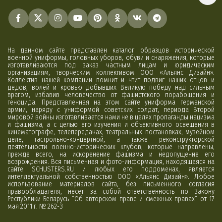
На данном сайте представлен каталог образцов исторической
военной униформы, головных уборов, обуви и снаряжения, которые
изготавливаются под заказ частным лицам и юридическим
организациям, творческим коллективом ООО «Альянс Дизайн».
Коллектив нашей компании помнит и чтит подвиг наших отцов и
дедов, волей и кровью добывших Великую победу над сильным
врагом, избавив человечество от фашистского порабощения и
геноцида. Представленная на этом сайте униформа германской
армии, наряду с униформой советских солдат, периода Второй
мировой войны изготавливается нами не в целях пропаганды нацизма
и фашизма, а с целью его изучения и объективного освещения в
кинематографе, телепередачах, театральных постановках, музейном
деле, гастрольно-концертной, а также реконструкторской
деятельности военно-исторических клубов, которые направлены,
прежде всего, на искоренение фашизма и недопущение его
возрождения. Вся письменная и фото-информация, находящаяся на
сайте SCHUSTERS.RU и любых его поддоменах, является
интеллектуальной собственностью ООО «Альянс Дизайн». Любое
использование материалов сайта, без письменного согласия
правообладателя, несет за собой ответственность по Закону
Республики Беларусь “Об авторском праве и смежных правах” от 17
мая 2011 г. № 262-З