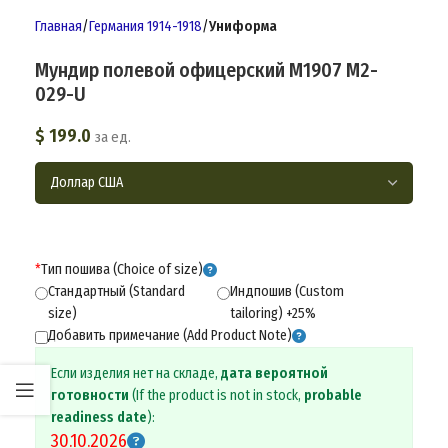
Главная
Германия 1914-1918
Униформа
Мундир полевой офицерский М1907 M2-
029-U
$
199.0
за ед.
*
Тип пошива (Choice of size)
Стандартный (Standard
Индпошив (Custom
size)
tailoring) +25%
Добавить примечание (Add Product Note)
Если изделия нет на складе,
дата вероятной
готовности
(If the product is not in stock,
probable
readiness date
):
30.10.2026