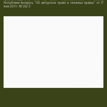
Республики Беларусь “Об авторском праве и смежных правах” от 17
мая 2011 г. № 262-З
Минск
Яндекс Карты