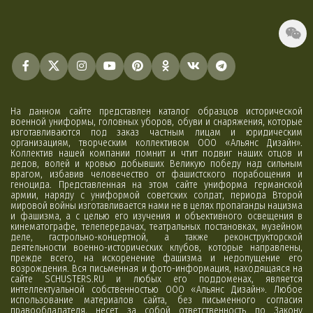
На данном сайте представлен каталог образцов исторической
военной униформы, головных уборов, обуви и снаряжения, которые
изготавливаются под заказ частным лицам и юридическим
организациям, творческим коллективом ООО «Альянс Дизайн».
Коллектив нашей компании помнит и чтит подвиг наших отцов и
дедов, волей и кровью добывших Великую победу над сильным
врагом, избавив человечество от фашистского порабощения и
геноцида. Представленная на этом сайте униформа германской
армии, наряду с униформой советских солдат, периода Второй
мировой войны изготавливается нами не в целях пропаганды нацизма
и фашизма, а с целью его изучения и объективного освещения в
кинематографе, телепередачах, театральных постановках, музейном
деле, гастрольно-концертной, а также реконструкторской
деятельности военно-исторических клубов, которые направлены,
прежде всего, на искоренение фашизма и недопущение его
возрождения. Вся письменная и фото-информация, находящаяся на
сайте SCHUSTERS.RU и любых его поддоменах, является
интеллектуальной собственностью ООО «Альянс Дизайн». Любое
использование материалов сайта, без письменного согласия
правообладателя, несет за собой ответственность по Закону