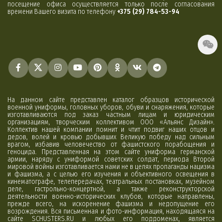
посещение офиса осуществляется только после согласования
времени Вашего визита по телефону
+375 (29) 784-53-94
На данном сайте представлен каталог образцов исторической
военной униформы, головных уборов, обуви и снаряжения, которые
изготавливаются под заказ частным лицам и юридическим
организациям, творческим коллективом ООО «Альянс Дизайн».
Коллектив нашей компании помнит и чтит подвиг наших отцов и
дедов, волей и кровью добывших Великую победу над сильным
врагом, избавив человечество от фашистского порабощения и
геноцида. Представленная на этом сайте униформа германской
армии, наряду с униформой советских солдат, периода Второй
мировой войны изготавливается нами не в целях пропаганды нацизма
и фашизма, а с целью его изучения и объективного освещения в
кинематографе, телепередачах, театральных постановках, музейном
деле, гастрольно-концертной, а также реконструкторской
деятельности военно-исторических клубов, которые направлены,
прежде всего, на искоренение фашизма и недопущение его
возрождения. Вся письменная и фото-информация, находящаяся на
сайте SCHUSTERS.RU и любых его поддоменах, является