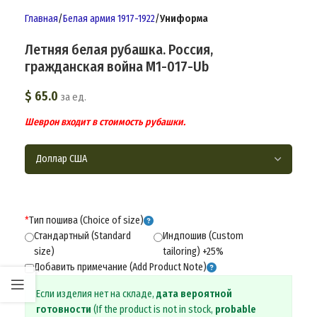
Главная
Белая армия 1917-1922
Униформа
Летняя белая рубашка. Россия,
гражданская война M1-017-Ub
$
65.0
за ед.
Шеврон входит в стоимость рубашки.
*
Тип пошива (Choice of size)
Стандартный (Standard
Индпошив (Custom
size)
tailoring) +25%
Добавить примечание (Add Product Note)
Если изделия нет на складе,
дата вероятной
готовности
(If the product is not in stock,
probable