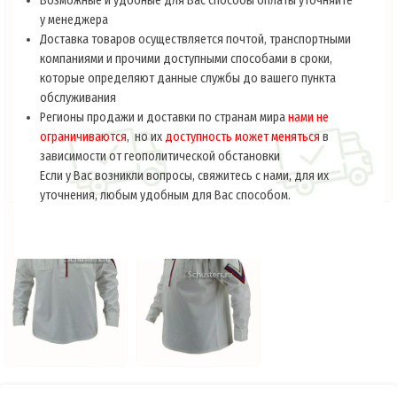
Возможные и удобные для Вас способы оплаты уточняйте
у менеджера
Доставка товаров осуществляется почтой, транспортными
компаниями и прочими доступными способами в сроки,
которые определяют данные службы до вашего пункта
обслуживания
Регионы продажи и доставки по странам мира
нами не
ограничиваются
, но их
доступность может меняться
в
зависимости от геополитической обстановки
Если у Вас возникли вопросы, свяжитесь с нами, для их
уточнения, любым удобным для Вас способом.