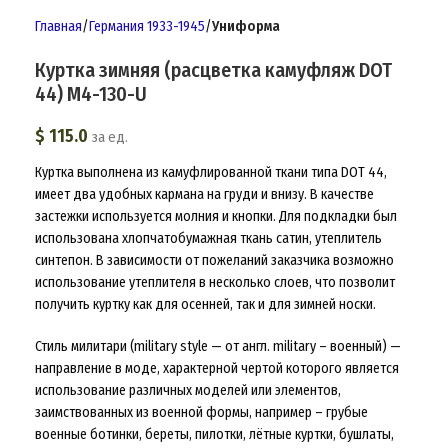
Главная
Германия 1933-1945
Униформа
Куртка зимняя (расцветка камуфляж DOT
44) M4-130-U
$
115.0
за ед.
Куртка выполнена из камуфлированной ткани типа DOT 44,
имеет два удобных кармана на груди и внизу. В качестве
застежки используется молния и кнопки. Для подкладки был
использована хлопчатобумажная ткань сатин, утеплитель
синтепон. В зависимости от пожеланий заказчика возможно
использование утеплителя в несколько слоев, что позволит
получить куртку как для осенней, так и для зимней носки.
Стиль милитари (military style — от англ. military – военный) —
направление в моде, характерной чертой которого является
использование различных моделей или элементов,
заимствованных из военной формы, например – грубые
военные ботинки, береты, пилотки, лётные куртки, бушлаты,