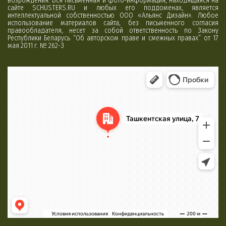
возрождения. Вся письменная и фото-информация, находящаяся на
сайте SCHUSTERS.RU и любых его поддоменах, является
интеллектуальной собственностью ООО «Альянс Дизайн». Любое
использование материалов сайта, без письменного согласия
правообладателя, несет за собой ответственность по Закону
Республики Беларусь “Об авторском праве и смежных правах” от 17
мая 2011 г. № 262-З
Минск
Яндекс Карты