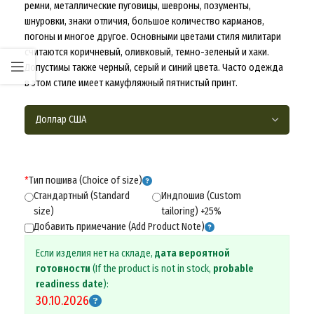
ремни, металлические пуговицы, шевроны, позументы,
шнуровки, знаки отличия, большое количество карманов,
погоны и многое другое. Основными цветами стиля милитари
считаются коричневый, оливковый, темно-зеленый и хаки.
Допустимы также черный, серый и синий цвета. Часто одежда
в этом стиле имеет камуфляжный пятнистый принт.
*
Тип пошива (Choice of size)
Стандартный (Standard
Индпошив (Custom
size)
tailoring) +25%
Добавить примечание (Add Product Note)
Если изделия нет на складе,
дата вероятной
готовности
(If the product is not in stock,
probable
readiness date
):
30.10.2026