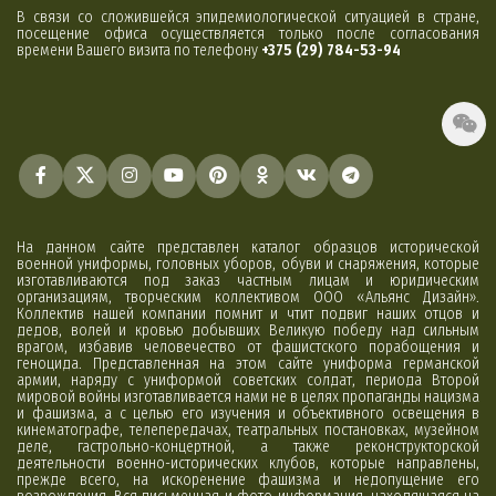
В связи со сложившейся эпидемиологической ситуацией в стране,
посещение офиса осуществляется только после согласования
времени Вашего визита по телефону
+375 (29) 784-53-94
На данном сайте представлен каталог образцов исторической
военной униформы, головных уборов, обуви и снаряжения, которые
изготавливаются под заказ частным лицам и юридическим
организациям, творческим коллективом ООО «Альянс Дизайн».
Коллектив нашей компании помнит и чтит подвиг наших отцов и
дедов, волей и кровью добывших Великую победу над сильным
врагом, избавив человечество от фашистского порабощения и
геноцида. Представленная на этом сайте униформа германской
армии, наряду с униформой советских солдат, периода Второй
мировой войны изготавливается нами не в целях пропаганды нацизма
и фашизма, а с целью его изучения и объективного освещения в
кинематографе, телепередачах, театральных постановках, музейном
деле, гастрольно-концертной, а также реконструкторской
деятельности военно-исторических клубов, которые направлены,
прежде всего, на искоренение фашизма и недопущение его