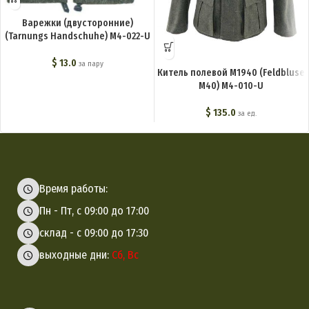
Варежки (двусторонние)
(Tarnungs Handschuhe) M4-022-U
$
13.0
за пару
Китель полевой М1940 (Feldbluse
M40) M4-010-U
$
135.0
за ед.
Время работы:
Пн - Пт, с 09:00 до 17:00
склад - с 09:00 до 17:30
выходные дни:
Сб, Вс