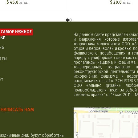
$
45.0
$
20.0
за ед.
за ед.
САМОЕ НУЖНОЕ
На данном сайте представлен кат
ЛКИ
и снаряжения, которые изгота
творческим коллективом ООО «Ал
ий
отцов и дедов, волей и кровью д
фашистского порабощения и ген
наряду с униформой советских со
еты
пропаганды нацизма и фашизма, 
телепередачах, театральных 
реконструкторской деятельности
искоренение фашизма и недоп
ет
находящаяся на сайте SCHUSTERS.
ООО «Альянс Дизайн». Любое 
правообладателя, несет за собой 
смежных правах” от 17 мая 2011 г. 
НАПИСАТЬ НАМ
Минск
Яндекс Карты
аздничные дни, будут обработаны