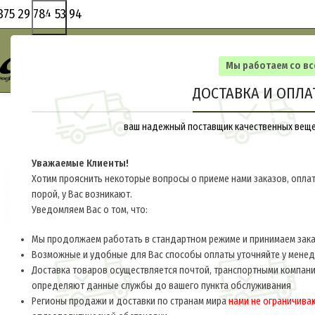
375 29 784 53 94
Мы работаем со в
ДОСТАВКА И ОПЛА
ваш надежный поставщик качественных вещей
Уважаемые Клиенты!
Хотим прояснить некоторые вопросы о приеме нами заказов, оплат
порой, у Вас возникают.
Уведомляем Вас о том, что:
Мы продолжаем работать в стандартном режиме и принимаем заказ
Возможные и удобные для Вас способы оплаты уточняйте у мене
Доставка товаров осуществляется почтой, транспортными компани
определяют данные службы до вашего пункта обслуживания
Регионы продажи и доставки по странам мира
нами не ограничива