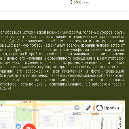
$
65.0
за ед.
алог образцов исторической военной униформы, головных уборов, обуви
вливаются под заказ частным лицам и юридическим организациям,
ьянс Дизайн». Коллектив нашей компании помнит и чтит подвиг наших
обывших Великую победу над сильным врагом, избавив человечество от
оцида. Представленная на этом сайте униформа германской армии,
лдат, периода Второй мировой войны изготавливается нами не в целях
а с целью его изучения и объективного освещения в кинематографе,
постановках, музейном деле, гастрольно-концертной, а также
 военно-исторических клубов, которые направлены, прежде всего, на
ущение его возрождения. Вся письменная и фото-информация,
RU и любых его поддоменах, является интеллектуальной собственностью
использование материалов сайта, без письменного согласия
ответственность по Закону Республики Беларусь “Об авторском праве и
№ 262-З