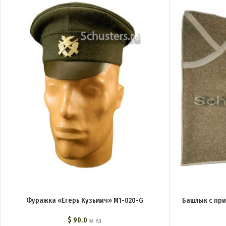
Фуражка «Егерь Кузьмич» M1-020-G
Башлык с пр
$
90.0
за ед.