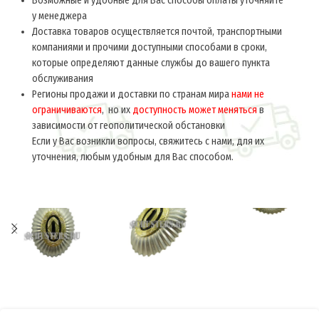
Возможные и удобные для Вас способы оплаты уточняйте
у менеджера
Доставка товаров осуществляется почтой, транспортными
компаниями и прочими доступными способами в сроки,
которые определяют данные службы до вашего пункта
обслуживания
Регионы продажи и доставки по странам мира
нами не
ограничиваются
, но их
доступность может меняться
в
зависимости от геополитической обстановки
Если у Вас возникли вопросы, свяжитесь с нами, для их
уточнения, любым удобным для Вас способом.