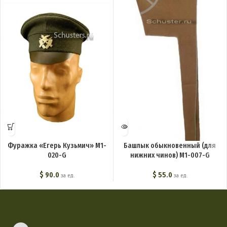
Фуражка «Егерь Кузьмич» M1-
Башлык обыкновенный (для
020-G
нижних чинов) M1-007-G
$
90.0
$
55.0
за ед.
за ед.