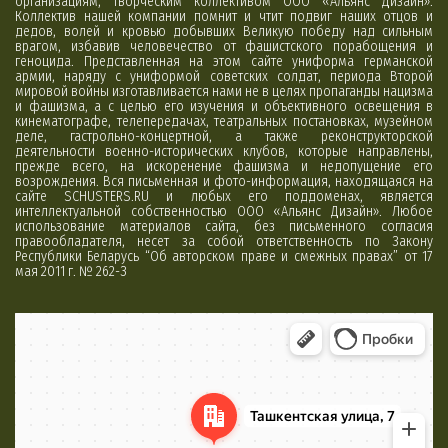
организациям, творческим коллективом ООО «Альянс Дизайн».
Коллектив нашей компании помнит и чтит подвиг наших отцов и
дедов, волей и кровью добывших Великую победу над сильным
врагом, избавив человечество от фашистского порабощения и
геноцида. Представленная на этом сайте униформа германской
армии, наряду с униформой советских солдат, периода Второй
мировой войны изготавливается нами не в целях пропаганды нацизма
и фашизма, а с целью его изучения и объективного освещения в
кинематографе, телепередачах, театральных постановках, музейном
деле, гастрольно-концертной, а также реконструкторской
деятельности военно-исторических клубов, которые направлены,
прежде всего, на искоренение фашизма и недопущение его
возрождения. Вся письменная и фото-информация, находящаяся на
сайте SCHUSTERS.RU и любых его поддоменах, является
интеллектуальной собственностью ООО «Альянс Дизайн». Любое
использование материалов сайта, без письменного согласия
правообладателя, несет за собой ответственность по Закону
Республики Беларусь “Об авторском праве и смежных правах” от 17
мая 2011 г. № 262-З
Минск
Яндекс Карты