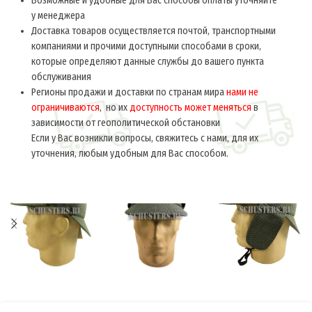
Возможные и удобные для Вас способы оплаты уточняйте
у менеджера
Доставка товаров осуществляется почтой, транспортными
компаниями и прочими доступными способами в сроки,
которые определяют данные службы до вашего пункта
обслуживания
Регионы продажи и доставки по странам мира
нами не
ограничиваются
, но их
доступность может меняться
в
зависимости от геополитической обстановки
Если у Вас возникли вопросы, свяжитесь с нами, для их
уточнения, любым удобным для Вас способом.