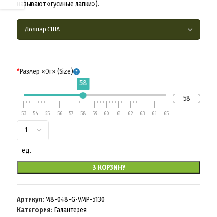
называют «гусиные лапки»).
*
Размер «Ог» (Size)
58
58
53
54
55
56
57
58
59
60
61
62
63
64
65
ед.
В КОРЗИНУ
Артикул:
M8-048-G-VMP-5130
Категория:
Галантерея