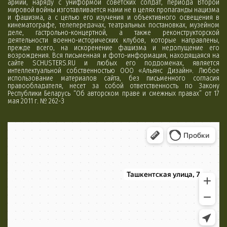
армии, наряду с униформой советских солдат, периода Второй
мировой войны изготавливается нами не в целях пропаганды нацизма
и фашизма, а с целью его изучения и объективного освещения в
кинематографе, телепередачах, театральных постановках, музейном
деле, гастрольно-концертной, а также реконструкторской
деятельности военно-исторических клубов, которые направлены,
прежде всего, на искоренение фашизма и недопущение его
возрождения. Вся письменная и фото-информация, находящаяся на
сайте SCHUSTERS.RU и любых его поддоменах, является
интеллектуальной собственностью ООО «Альянс Дизайн». Любое
использование материалов сайта, без письменного согласия
правообладателя, несет за собой ответственность по Закону
Республики Беларусь “Об авторском праве и смежных правах” от 17
мая 2011 г. № 262-З
Минск
Яндекс Карты