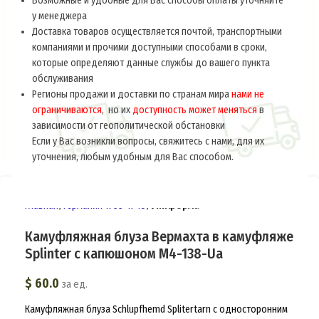
Возможные и удобные для Вас способы оплаты уточняйте
у менеджера
Доставка товаров осуществляется почтой, транспортными
компаниями и прочими доступными способами в сроки,
которые определяют данные службы до вашего пункта
обслуживания
Регионы продажи и доставки по странам мира
нами не
ограничиваются
, но их
доступность может меняться
в
зависимости от геополитической обстановки
Если у Вас возникли вопросы, свяжитесь с нами, для их
уточнения, любым удобным для Вас способом.
Главная
Германия 1933-1945
Униформа
Камуфляжная блуза Вермахта в камуфляже
Splinter с капюшоном M4-138-Ua
$
60.0
за ед.
Камуфляжная блуза Schlupfhemd Splitertarn с односторонним