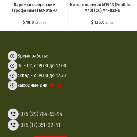
Варежки солдатские
Китель полевой М1943 (Feldbluse
(трофейные) M3-016-U
M43) (СС) M4-033-U
$
10.0
$
135.0
за пару
за ед.
Время работы:
Пн - Пт, с 09:00 до 17:00
склад - с 09:00 до 17:30
выходные дни:
Сб, Вс
+375 (29) 784-53-94
+375 (17) 351-02-41