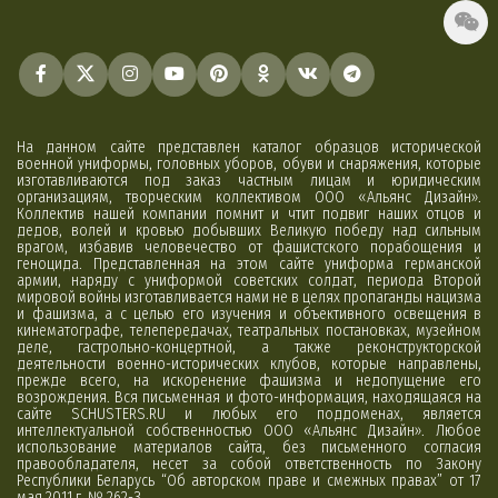
На данном сайте представлен каталог образцов исторической
военной униформы, головных уборов, обуви и снаряжения, которые
изготавливаются под заказ частным лицам и юридическим
организациям, творческим коллективом ООО «Альянс Дизайн».
Коллектив нашей компании помнит и чтит подвиг наших отцов и
дедов, волей и кровью добывших Великую победу над сильным
врагом, избавив человечество от фашистского порабощения и
геноцида. Представленная на этом сайте униформа германской
армии, наряду с униформой советских солдат, периода Второй
мировой войны изготавливается нами не в целях пропаганды нацизма
и фашизма, а с целью его изучения и объективного освещения в
кинематографе, телепередачах, театральных постановках, музейном
деле, гастрольно-концертной, а также реконструкторской
деятельности военно-исторических клубов, которые направлены,
прежде всего, на искоренение фашизма и недопущение его
возрождения. Вся письменная и фото-информация, находящаяся на
сайте SCHUSTERS.RU и любых его поддоменах, является
интеллектуальной собственностью ООО «Альянс Дизайн». Любое
использование материалов сайта, без письменного согласия
правообладателя, несет за собой ответственность по Закону
Республики Беларусь “Об авторском праве и смежных правах” от 17
мая 2011 г. № 262-З