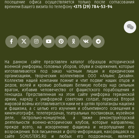
посещение офиса осуществляется только после согласования
времени Вашего визита по телефону
+375 (29) 784-53-94
На данном сайте представлен каталог образцов исторической
военной униформы, головных уборов, обуви и снаряжения, которые
изготавливаются под заказ частным лицам и юридическим
организациям, творческим коллективом ООО «Альянс Дизайн».
Коллектив нашей компании помнит и чтит подвиг наших отцов и
дедов, волей и кровью добывших Великую победу над сильным
врагом, избавив человечество от фашистского порабощения и
геноцида. Представленная на этом сайте униформа германской
армии, наряду с униформой советских солдат, периода Второй
мировой войны изготавливается нами не в целях пропаганды нацизма
и фашизма, а с целью его изучения и объективного освещения в
кинематографе, телепередачах, театральных постановках, музейном
деле, гастрольно-концертной, а также реконструкторской
деятельности военно-исторических клубов, которые направлены,
прежде всего, на искоренение фашизма и недопущение его
возрождения. Вся письменная и фото-информация, находящаяся на
сайте SCHUSTERS.RU и любых его поддоменах, является