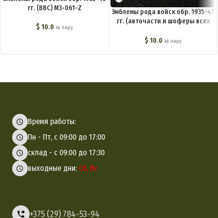
гг. (ВВС) M3-061-Z
Эмблемы рода войск обр. 1935-45
гг. (авточасти и шоферы всех
$
10.0
за пару
родов войск, кроме
бронетанковых) M3-069-Z
$
10.0
за пару
Время работы:
Пн - Пт, с 09:00 до 17:00
склад - с 09:00 до 17:30
выходные дни:
Сб, Вс
+375 (29) 784-53-94