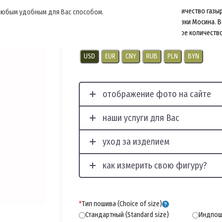
При желании можно увеличить количество газырн
, любым удобным для Вас способом.
сделаны под размер гильзы винтовки Мосина. 
указывать при заказе. Максимальное количество
USD
EUR
CNY
RUB
PLN
BYN
отображение фото на сайте
наши услуги для Вас
уход за изделием
как измерить свою фигуру?
*
Тип пошива (Choice of size)
Стандартный (Standard size)
Индпоши