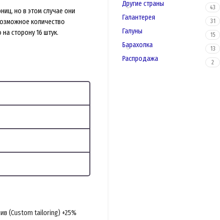
Другие страны
43
иц, но в этом случае они
Галантерея
Возможное количество
31
Галуны
 на сторону 16 штук.
15
Барахолка
13
Распродажа
2
в (Custom tailoring) +25%