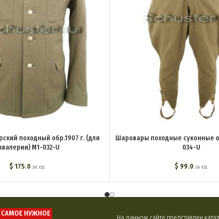
ский походный обр.1907 г. (для
Шаровары походные суконные 
авалерии) M1-032-U
034-U
$
175.0
$
99.0
за ед.
за ед.
САМОЕ НУЖНОЕ
На данном сайте представлен кат