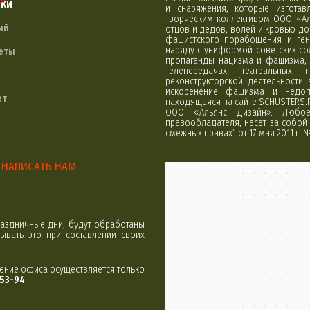
ЛКИ
и снаряжения, которые изгота
творческим коллективом ООО «Ал
ий
отцов и дедов, волей и кровью д
фашистского порабощения и ген
наряду с униформой советских со
еты
пропаганды нацизма и фашизма, 
телепередачах, театральных 
реконструкторской деятельности
искоренение фашизма и недоп
ет
находящаяся на сайте SCHUSTERS.
ООО «Альянс Дизайн». Любое 
правообладателя, несет за собой 
смежных правах” от 17 мая 2011 г. 
НАПИСАТЬ НАМ
Минск
Яндекс Карты
аздничные дни, будут обработаны
вать это при составлении своих
щение офиса осуществляется только
-53-94