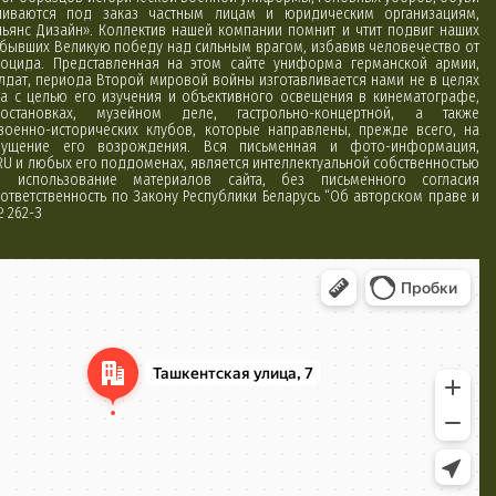
вливаются под заказ частным лицам и юридическим организациям,
ьянс Дизайн». Коллектив нашей компании помнит и чтит подвиг наших
обывших Великую победу над сильным врагом, избавив человечество от
оцида. Представленная на этом сайте униформа германской армии,
лдат, периода Второй мировой войны изготавливается нами не в целях
а с целью его изучения и объективного освещения в кинематографе,
постановках, музейном деле, гастрольно-концертной, а также
 военно-исторических клубов, которые направлены, прежде всего, на
ущение его возрождения. Вся письменная и фото-информация,
RU и любых его поддоменах, является интеллектуальной собственностью
использование материалов сайта, без письменного согласия
ответственность по Закону Республики Беларусь “Об авторском праве и
№ 262-З