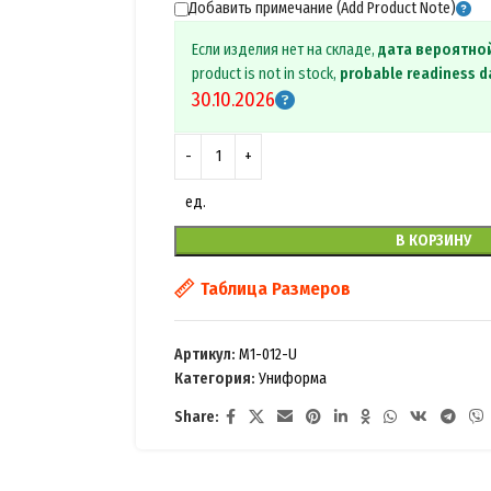
Добавить примечание (Add Product Note)
Если изделия нет на складе,
дата вероятно
product is not in stock,
probable readiness d
30.10.2026
ед.
В КОРЗИНУ
Таблица Размеров
Артикул:
M1-012-U
Категория:
Униформа
Share: