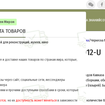
ГЛАВНАЯ
НАШИ НОВОСТИ
АКЦИИ И СКИДКИ
КАТАЛОГ
БАЗА ЗНАНИЙ
СО
сем Миром
ТА ТОВАРОВ
Главная
Россия 1914-1917
Униформа
Черкеска 
 для реконструкций, музеев, кино
Черкеска M1-012-U
е и доставке наших товаров по странам мира, которые,
$
180.0
за ед.
ЧЕРКЕ́СКА – мужская одежда у народов Кавказ
ы через сайт, социальные сети, мессенджеры
кафтан без воротника, в талию со сборками, об
джера
груди нашиты гнезда для патронов (газырей). Б
ями и прочими доступными способами в сроки, которые
кубанскими казаками.
ются
, но их
доступность может меняться
Примечание: Газырницы сделаны в количестве 8
в зависимости