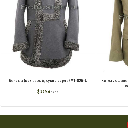
Бекеша (мех серый/сукно серое) M1-026-U
Китель офицер
к
$
399.0
за ед.