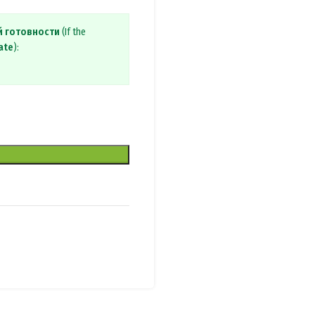
й готовности
(If the
ate
):