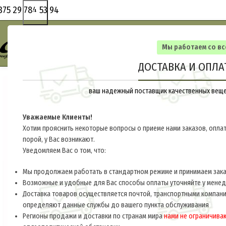
375 29 784 53 94
Мы работаем со в
ДОСТАВКА И ОПЛА
ваш надежный поставщик качественных вещей
Уважаемые Клиенты!
Хотим прояснить некоторые вопросы о приеме нами заказов, оплат
порой, у Вас возникают.
Уведомляем Вас о том, что:
Мы продолжаем работать в стандартном режиме и принимаем заказ
Возможные и удобные для Вас способы оплаты уточняйте у мене
Доставка товаров осуществляется почтой, транспортными компани
определяют данные службы до вашего пункта обслуживания
Регионы продажи и доставки по странам мира
нами не ограничива