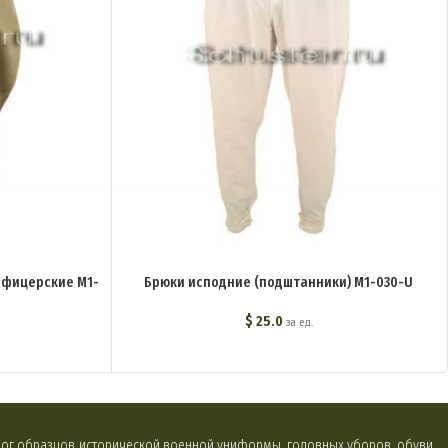
офицерские M1-
Брюки исподние (подштанники) M1-030-U
$
25.0
за ед.
алог образцов исторической военной униформы, головных уборов, обуви