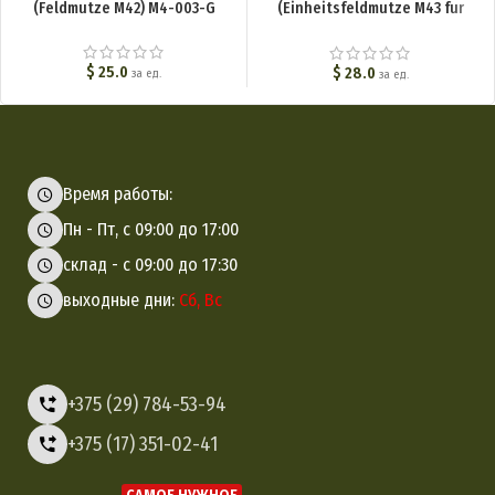
(Feldmutze M42) M4-003-G
(Einheitsfeldmutze M43 fur
Mannschaften) M4-007-G
$
25.0
$
28.0
за ед.
за ед.
Время работы:
Пн - Пт, с 09:00 до 17:00
склад - с 09:00 до 17:30
выходные дни:
Сб, Вс
+375 (29) 784-53-94
+375 (17) 351-02-41