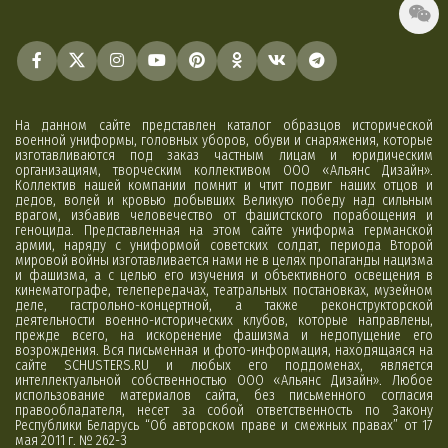
На данном сайте представлен каталог образцов исторической
военной униформы, головных уборов, обуви и снаряжения, которые
изготавливаются под заказ частным лицам и юридическим
организациям, творческим коллективом ООО «Альянс Дизайн».
Коллектив нашей компании помнит и чтит подвиг наших отцов и
дедов, волей и кровью добывших Великую победу над сильным
врагом, избавив человечество от фашистского порабощения и
геноцида. Представленная на этом сайте униформа германской
армии, наряду с униформой советских солдат, периода Второй
мировой войны изготавливается нами не в целях пропаганды нацизма
и фашизма, а с целью его изучения и объективного освещения в
кинематографе, телепередачах, театральных постановках, музейном
деле, гастрольно-концертной, а также реконструкторской
деятельности военно-исторических клубов, которые направлены,
прежде всего, на искоренение фашизма и недопущение его
возрождения. Вся письменная и фото-информация, находящаяся на
сайте SCHUSTERS.RU и любых его поддоменах, является
интеллектуальной собственностью ООО «Альянс Дизайн». Любое
использование материалов сайта, без письменного согласия
правообладателя, несет за собой ответственность по Закону
Республики Беларусь “Об авторском праве и смежных правах” от 17
мая 2011 г. № 262-З