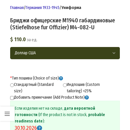
Главная
Германия 1933-1945
Униформа
Бриджи офицерские M1940 габардиновые
(Stiefelhose fur Offizier) M4-082-U
$
110.0
за ед.
*
Тип пошива (Choice of size)
Стандартный (Standard
Индпошив (Custom
size)
tailoring) +25%
Добавить примечание (Add Product Note)
Если изделия нет на складе,
дата вероятной
готовности
(If the product is not in stock,
probable
readiness date
):
30.10.2026