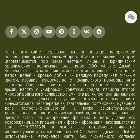
На данном сайте представлен каталог образцов исторической
военной униформы, головных уборов, обуви и снаряжения, которые
изготавливаются под заказ частным лицам и юридическим
организациям, творческим коллективом ООО «Альянс Дизайн».
Коллектив нашей компании помнит и чтит подвиг наших отцов и
дедов, волей и кровью добывших Великую победу над сильным
врагом, избавив человечество от фашистского порабощения и
геноцида. Представленная на этом сайте униформа германской
армии, наряду с униформой советских солдат, периода Второй
мировой войны изготавливается нами не в целях пропаганды нацизма
и фашизма, а с целью его изучения и объективного освещения в
кинематографе, телепередачах, театральных постановках, музейном
деле, гастрольно-концертной, а также реконструкторской
деятельности военно-исторических клубов, которые направлены,
прежде всего, на искоренение фашизма и недопущение его
возрождения. Вся письменная и фото-информация, находящаяся на
сайте SCHUSTERS.RU и любых его поддоменах, является
интеллектуальной собственностью ООО «Альянс Дизайн». Любое
использование материалов сайта, без письменного согласия