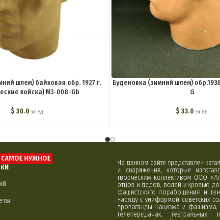
ний шлем) байковая обр. 1927 г.
Буденовка (зимний шлем) обр.1936 
еские войска) M3-008-Gb
G
$
30.0
$
33.0
за ед.
за ед.
САМОЕ НУЖНОЕ
На данном сайте представлен кат
ЛКИ
и снаряжения, которые изгота
творческим коллективом ООО «Ал
ий
отцов и дедов, волей и кровью д
фашистского порабощения и ген
наряду с униформой советских со
еты
пропаганды нацизма и фашизма, 
телепередачах, театральных 