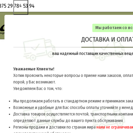
375 29 784 53 94
Мы работаем со в
ДОСТАВКА И ОПЛА
ваш надежный поставщик качественных вещей
Уважаемые Клиенты!
Хотим прояснить некоторые вопросы о приеме нами заказов, оплат
порой, у Вас возникают.
Уведомляем Вас о том, что:
Мы продолжаем работать в стандартном режиме и принимаем заказ
Возможные и удобные для Вас способы оплаты уточняйте у мене
Доставка товаров осуществляется почтой, транспортными компани
определяют данные службы до вашего пункта обслуживания
Регионы продажи и доставки по странам мира
нами не ограничива