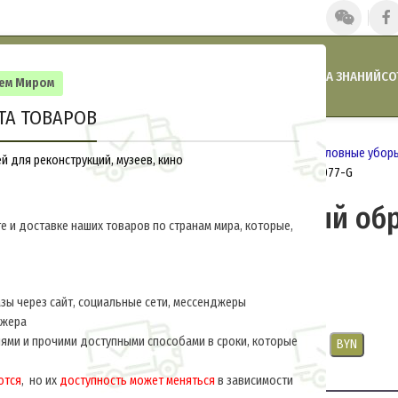
ГЛАВНАЯ
НАШИ НОВОСТИ
АКЦИИ И СКИДКИ
КАТАЛОГ
БАЗА ЗНАНИЙ
СО
сем Миром
ТА ТОВАРОВ
Главная
РСФСР-СССР 1918-1945
Головные убор
 для реконструкций, музеев, кино
Берет суконный обр.1941 года M3-077-G
Берет суконный обр
е и доставке наших товаров по странам мира, которые,
M3-077-G
$
21.0
за ед.
ы через сайт, социальные сети, мессенджеры
джера
ями и прочими доступными способами в сроки, которые
USD
EUR
CNY
RUB
PLN
BYN
ются
, но их
доступность может меняться
в зависимости