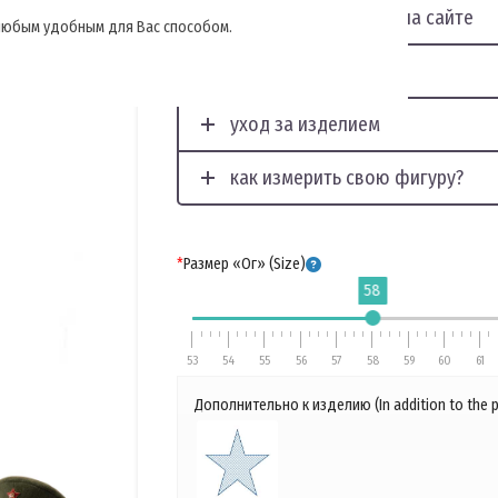
отображение фото на сайте
, любым удобным для Вас способом.
наши услуги для Вас
уход за изделием
как измерить свою фигуру?
*
Размер «Ог» (Size)
58
53
54
55
56
57
58
59
60
61
Дополнительно к изделию (In addition to the 