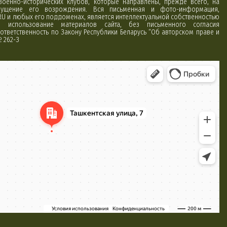
 военно-исторических клубов, которые направлены, прежде всего, на
ущение его возрождения. Вся письменная и фото-информация,
RU и любых его поддоменах, является интеллектуальной собственностью
использование материалов сайта, без письменного согласия
ответственность по Закону Республики Беларусь “Об авторском праве и
№ 262-З