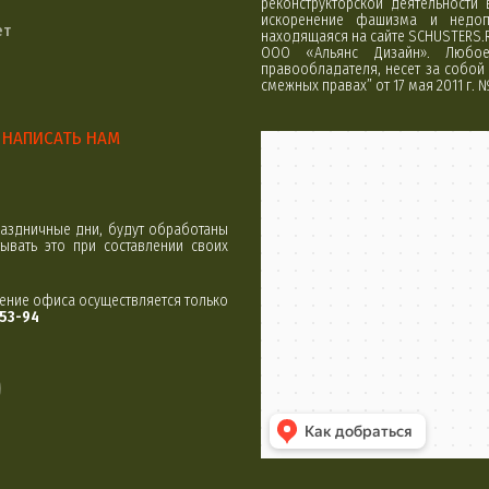
реконструкторской деятельности
искоренение фашизма и недоп
ет
находящаяся на сайте SCHUSTERS.
ООО «Альянс Дизайн». Любое 
правообладателя, несет за собой 
смежных правах” от 17 мая 2011 г. 
НАПИСАТЬ НАМ
Минск
Яндекс Карты
аздничные дни, будут обработаны
вать это при составлении своих
щение офиса осуществляется только
-53-94