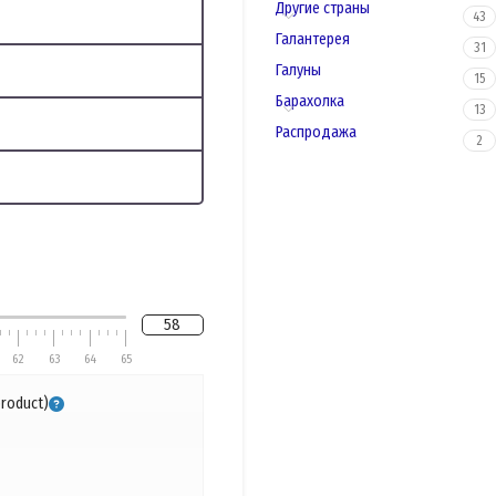
Другие страны
43
Галантерея
31
Галуны
15
Барахолка
13
Распродажа
2
58
62
63
64
65
product)