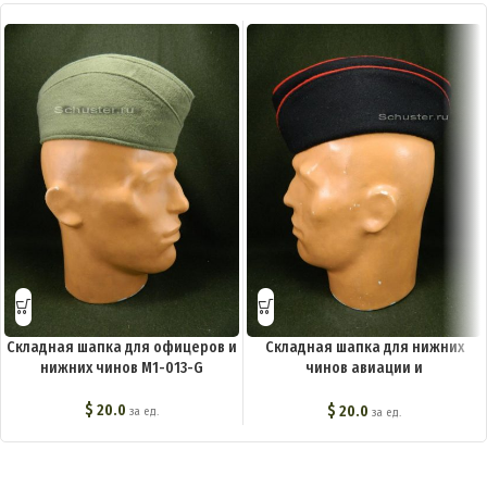
Складная шапка для офицеров и
Складная шапка для нижних
нижних чинов M1-013-G
чинов авиации и
воздухоплавательных частей
обр. 1914 г. M1-002-G
$
20.0
$
20.0
за ед.
за ед.