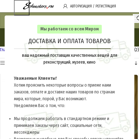
АВТОРИЗАЦИЯ / РЕГИСТРАЦИЯ
Мы работаем со всем Миром
Жилет
ДОСТАВКА И ОПЛАТА ТОВАРОВ
Categories
Главная
Товары с меткой «Жилет»
Показаны все (2)
ваш надежный поставщик качественных вещей для
реконструкций, музеев, кино
Показать Категории
Уважаемые Клиенты!
Хотим прояснить некоторые вопросы о приеме нами
заказов, оплате и доставке наших товаров по странам
мира, которые, порой, у Вас возникают.
Уведомляем Вас о том, что:
Мы продолжаем работать в стандартном режиме и
принимаем заказы через сайт, социальные сети,
мессенджеры