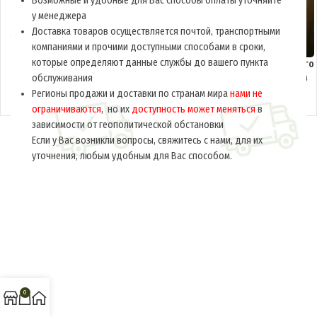
Возможные и удобные для Вас способы оплаты уточняйте
у менеджера
Доставка товаров осуществляется почтой, транспортными
компаниями и прочими доступными способами в сроки,
которые определяют данные службы до вашего пункта
Жилет меховой (мех
Жилет для солдат роты тяжелого
искусственный) M3-115-UA
вооружения (расчет пулемета
обслуживания
или миномета) M4-027-U
Регионы продажи и доставки по странам мира
нами не
$
76.0
$
40.0
за ед.
за ед.
ограничиваются
, но их
доступность может меняться
в
зависимости от геополитической обстановки
Если у Вас возникли вопросы, свяжитесь с нами, для их
уточнения, любым удобным для Вас способом.
0